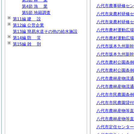
第3節
林
業
八代市農事研修セン
第4節
漁
業
第5節 地籍調査
八代市泉農村研修セ
第11編
建
設
八代市泉農村研修セ
第12編 公営企業
八代市農村運動広場
第13編 簡易水道その他の給水施設
第14編
防
災
八代市農村運動広場
第15編
雑
則
八代市坂本九州新幹
八代市坂本九州新幹
八代市農村公園条例
八代市農村公園条例
八代市農林産物流通
八代市農林産物流通
八代市市民農園条例
八代市市民農園貸付
八代市農林産物等直
八代市農林産物等直
八代市定住センター