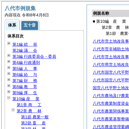
八代市例規集
例規名称
内容現在 令和8年4月8日
■ 第10編
産
業
体系
五十音
第2章
農
第1節 農業
体系目次
八代市営土地改良事
第1編
総
規
八代市営非補助土地
第2編
議
会
第3編 行政委員会・委員
八代市営土地改良事
第4編 行政通則
八代市県営土地改良
第5編
人
事
八代市国営八代平野
第6編
給
与
八代市国営八代平野
第7編
財
務
第8編
教
育
国営八代平野土地改
第9編
厚
生
八代市農地及び農業
第10編
産
業
八代市農業制度資金
第1章
商
工
第2章
農
林
八代市農業関係事業
第1節 農業一般
八代市農業基盤整備
第2節
畜
産
八代市農道管理要綱