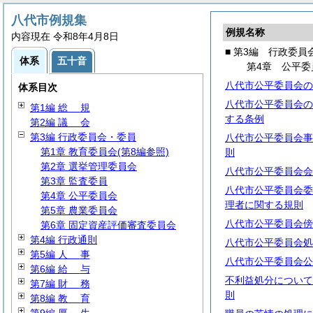
八代市例規集
例規名称
内容現在 令和8年4月8日
■ 第3編 行政委員
体系
五十音
第4章 公平委
八代市公平委員会の
体系目次
八代市公平委員会の
第1編
総
規
する条例
第2編
議
会
第3編 行政委員会・委員
八代市公平委員会事
第1章 教育委員会(第8編参照)
則
第2章 選挙管理委員会
八代市公平委員会会
第3章 監査委員
八代市公平委員会委
第4章 公平委員会
理者に関する規則
第5章 農業委員会
八代市公平委員会傍
第6章 固定資産評価審査委員会
第4編 行政通則
八代市公平委員会処
第5編
人
事
八代市公平委員会公
第6編
給
与
不利益処分について
第7編
財
務
則
第8編
教
育