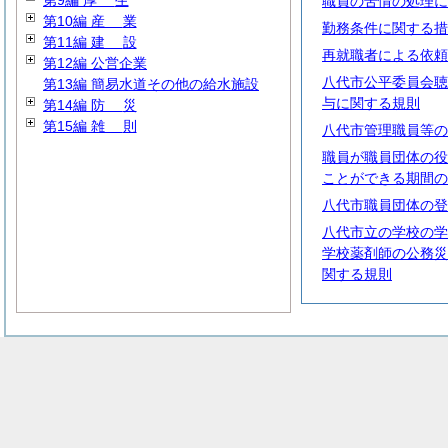
第9編
厚
生
職員の苦情の処理に
第10編
産
業
勤務条件に関する措
第11編
建
設
再就職者による依頼
第12編 公営企業
八代市公平委員会聴
第13編 簡易水道その他の給水施設
与に関する規則
第14編
防
災
第15編
雑
則
八代市管理職員等の
職員が職員団体の役
ことができる期間の
八代市職員団体の登
八代市立の学校の学
学校薬剤師の公務災
関する規則