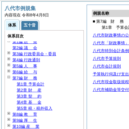
八代市例規集
例規名称
内容現在 令和8年4月8日
■ 第7編
財
務
体系
五十音
第1章 予算会
八代市財政事情の公
体系目次
第1編
総
規
八代市「財政事情」
第2編
議
会
八代市特別会計条例
第3編 行政委員会・委員
八代市予算規則
第4編 行政通則
第5編
人
事
八代市会計規則
第6編
給
与
予算執行伺及び支出
第7編
財
務
八代市現金取扱規程
第1章 予算会計
八代市補助金等交付
第2章
財
産
第3章
契
約
第4章
基
金
第5章 税・税外収入
第8編
教
育
第9編
厚
生
第10編
産
業