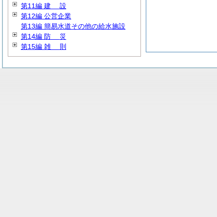
第11編
建
設
第12編 公営企業
第13編 簡易水道その他の給水施設
第14編
防
災
第15編
雑
則