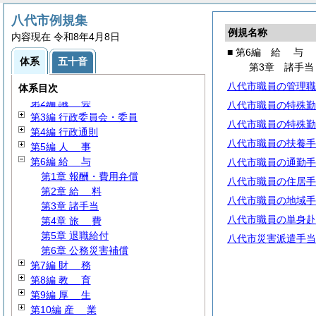
八代市例規集
例規名称
内容現在 令和8年4月8日
■ 第6編
給
与
体系
五十音
第3章 諸手当
八代市職員の管理職
第1編
総
規
体系目次
第2編
議
会
八代市職員の特殊勤
第3編 行政委員会・委員
八代市職員の特殊勤
第4編 行政通則
八代市職員の扶養手
第5編
人
事
第6編
給
与
八代市職員の通勤手
第1章 報酬・費用弁償
八代市職員の住居手
第2章
給
料
八代市職員の地域手
第3章 諸手当
八代市職員の単身赴
第4章
旅
費
第5章 退職給付
八代市災害派遣手当
第6章 公務災害補償
第7編
財
務
第8編
教
育
第9編
厚
生
第10編
産
業