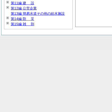
第11編
建
設
第12編 公営企業
第13編 簡易水道その他の給水施設
第14編
防
災
第15編
雑
則