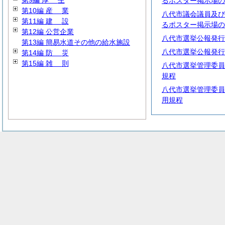
第9編
厚
生
るポスター掲示場の
第10編
産
業
八代市議会議員及び
第11編
建
設
るポスター掲示場の
第12編 公営企業
八代市選挙公報発行
第13編 簡易水道その他の給水施設
八代市選挙公報発行
第14編
防
災
第15編
雑
則
八代市選挙管理委員
規程
八代市選挙管理委員
用規程