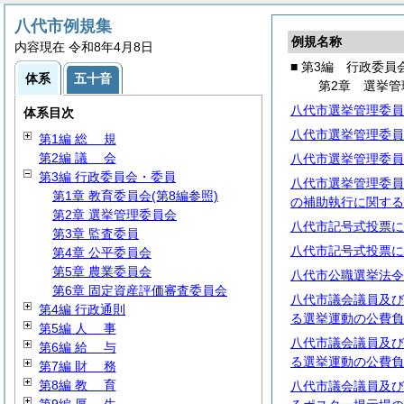
八代市例規集
例規名称
内容現在 令和8年4月8日
■ 第3編 行政委員
体系
五十音
第2章 選挙管
八代市選挙管理委員
体系目次
八代市選挙管理委員
第1編
総
規
第2編
議
会
八代市選挙管理委員
第3編 行政委員会・委員
八代市選挙管理委員
第1章 教育委員会(第8編参照)
の補助執行に関する
第2章 選挙管理委員会
八代市記号式投票に
第3章 監査委員
八代市記号式投票に
第4章 公平委員会
第5章 農業委員会
八代市公職選挙法令
第6章 固定資産評価審査委員会
八代市議会議員及び
第4編 行政通則
る選挙運動の公費負
第5編
人
事
八代市議会議員及び
第6編
給
与
る選挙運動の公費負
第7編
財
務
第8編
教
育
八代市議会議員及び