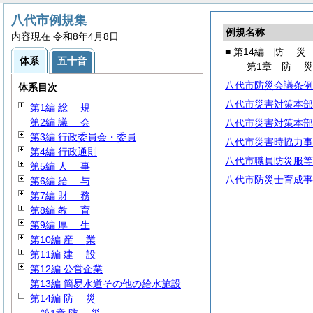
八代市例規集
例規名称
内容現在 令和8年4月8日
■ 第14編
防
災
体系
五十音
第1章
防
八代市防災会議条例
体系目次
八代市災害対策本部
第1編
総
規
第2編
議
会
八代市災害対策本部
第3編 行政委員会・委員
八代市災害時協力事
第4編 行政通則
八代市職員防災服等
第5編
人
事
八代市防災士育成事
第6編
給
与
第7編
財
務
第8編
教
育
第9編
厚
生
第10編
産
業
第11編
建
設
第12編 公営企業
第13編 簡易水道その他の給水施設
第14編
防
災