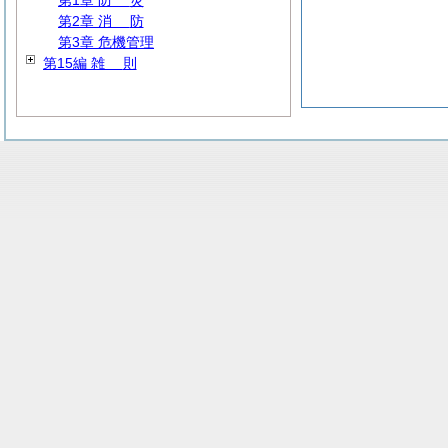
第1章
防
災
第2章
消
防
第3章 危機管理
第15編
雑
則