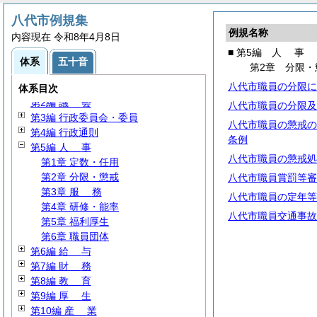
八代市例規集
例規名称
内容現在 令和8年4月8日
■ 第5編
人
事
体系
五十音
第2章 分限・
八代市職員の分限に
第1編
総
規
体系目次
第2編
議
会
八代市職員の分限及
第3編 行政委員会・委員
八代市職員の懲戒の
第4編 行政通則
条例
第5編
人
事
八代市職員の懲戒処
第1章 定数・任用
第2章 分限・懲戒
八代市職員賞罰等審
第3章
服
務
八代市職員の定年等
第4章 研修・能率
八代市職員交通事故
第5章 福利厚生
第6章 職員団体
第6編
給
与
第7編
財
務
第8編
教
育
第9編
厚
生
第10編
産
業