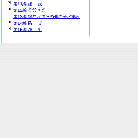
第11編
建
設
第12編 公営企業
第13編 簡易水道その他の給水施設
第14編
防
災
第15編
雑
則