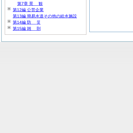
第7章
景
観
第12編 公営企業
第13編 簡易水道その他の給水施設
第14編
防
災
第15編
雑
則