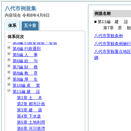
八代市例規集
例規名称
内容現在 令和8年4月8日
■ 第11編
建
設
体系
五十音
第7章
景
第1編
総
規
八代市景観条例
第2編
議
会
体系目次
第3編 行政委員会・委員
八代市景観条例施行
第4編 行政通則
八代市景観重点地区
第5編
人
事
綱
第6編
給
与
第7編
財
務
第8編
教
育
第9編
厚
生
第10編
産
業
第11編
建
設
第1章
土
木
第2章 都市計画
第3章
建
築
第4章 下水道
第5章 土地利用
第6章 河川港湾