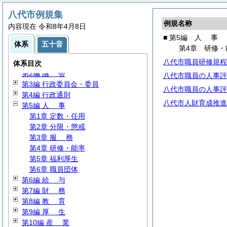
八代市例規集
例規名称
内容現在 令和8年4月8日
■ 第5編
人
事
体系
五十音
第4章 研修・
八代市職員研修規程
第1編
総
規
体系目次
第2編
議
会
八代市職員の人事評
第3編 行政委員会・委員
八代市職員の人事評
第4編 行政通則
八代市人財育成推進
第5編
人
事
第1章 定数・任用
第2章 分限・懲戒
第3章
服
務
第4章 研修・能率
第5章 福利厚生
第6章 職員団体
第6編
給
与
第7編
財
務
第8編
教
育
第9編
厚
生
第10編
産
業