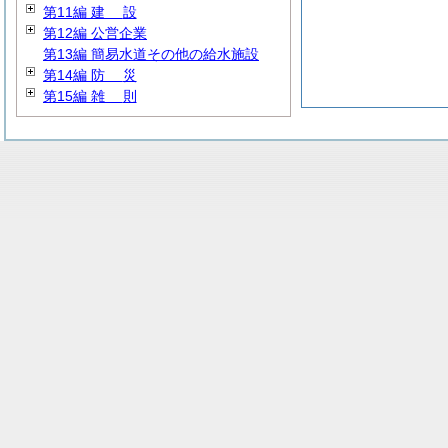
第11編
建
設
第12編 公営企業
第13編 簡易水道その他の給水施設
第14編
防
災
第15編
雑
則