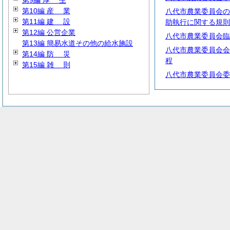
第9編
厚
生
第10編
産
業
八代市農業委員会の
第11編
建
設
助執行に関する規則
第12編 公営企業
八代市農業委員会臨
第13編 簡易水道その他の給水施設
八代市農業委員会会
第14編
防
災
程
第15編
雑
則
八代市農業委員会委