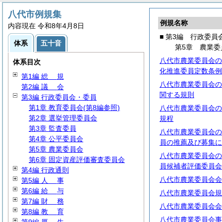
八代市例規集
例規名称
内容現在 令和8年4月8日
■ 第3編 行政委員
体系
五十音
第5章 農業委
八代市農業委員会の
体系目次
化推進委員定数条例
第1編
総
規
八代市農業委員会の
第2編
議
会
関する規則
第3編 行政委員会・委員
第1章 教育委員会(第8編参照)
八代市農業委員会の
第2章 選挙管理委員会
規程
第3章 監査委員
八代市農業委員会の
第4章 公平委員会
員の推薦及び募集に
第5章 農業委員会
八代市農業委員会の
第6章 固定資産評価審査委員会
員候補者評価委員会
第4編 行政通則
八代市農業委員会会
第5編
人
事
第6編
給
与
八代市農業委員会規
第7編
財
務
八代市農業委員会会
第8編
教
育
八代市農業委員会事