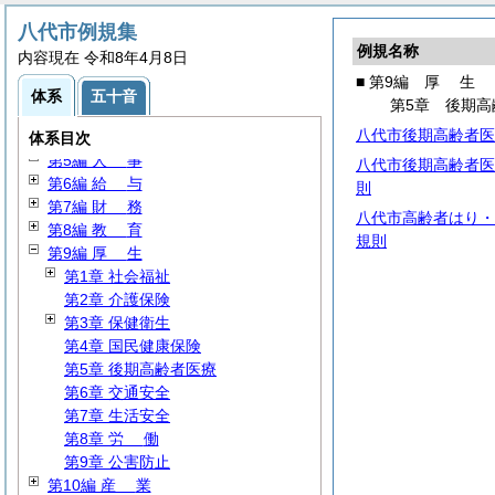
八代市例規集
例規名称
内容現在 令和8年4月8日
第1編
総
規
■ 第9編
厚
生
第2編
議
会
体系
五十音
第5章 後期高
第3編 行政委員会・委員
八代市後期高齢者医
第4編 行政通則
体系目次
第5編
人
事
八代市後期高齢者医
第6編
給
与
則
第7編
財
務
八代市高齢者はり・
第8編
教
育
規則
第9編
厚
生
第1章 社会福祉
第2章 介護保険
第3章 保健衛生
第4章 国民健康保険
第5章 後期高齢者医療
第6章 交通安全
第7章 生活安全
第8章
労
働
第9章 公害防止
第10編
産
業