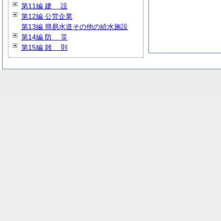
第11編
建
設
第12編 公営企業
第13編 簡易水道その他の給水施設
第14編
防
災
第15編
雑
則