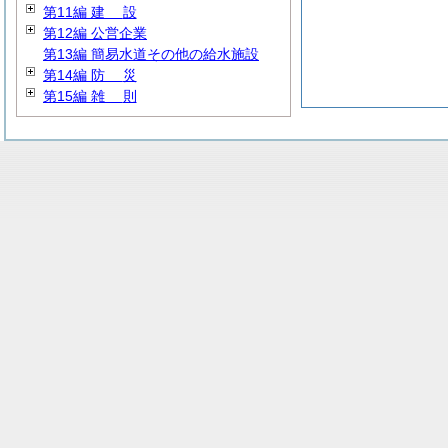
第11編
建
設
第12編 公営企業
第13編 簡易水道その他の給水施設
第14編
防
災
第15編
雑
則