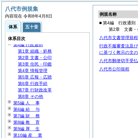
八代市例規集
例規名称
内容現在 令和8年4月8日
■ 第4編 行政通則
第1編
総
規
体系
五十音
第2章 文書・
第2編
議
会
八代市文書管理規程
第3編 行政委員会・委員
体系目次
第4編 行政通則
行政不服審査法及び
第1章 組織・処務
に基づく教示の文の
第2章 文書・公印
八代市郵便切手受払
第3章 住民・印鑑
八代市公印規程
第4章 情報管理
第5章 広報・広聴
第6章 行政手続
第7章 行財政改革
第8章 その他
第5編
人
事
第6編
給
与
第7編
財
務
第8編
教
育
第9編
厚
生
第10編
産
業