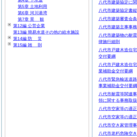
第4章 下水道
八代市建築協定に関
第5章 土地利用
八代市建築協定書縦
第6章 河川港湾
八代市建築審査会条
第7章
景
観
第12編 公営企業
八代市建築主事事務
第13編 簡易水道その他の給水施設
八代市建築物の耐震
第14編
防
災
律施行細則
第15編
雑
則
八代市戸建木造住宅
交付要綱
八代市戸建木造住宅
業補助金交付要綱
八代市緊急輸送道路
事業補助金交付要綱
八代市耐震等関連事
領に関する事務取扱
八代市空家等の適正
八代市空家等の適正
八代市空き家管理事
八代市老朽危険空き