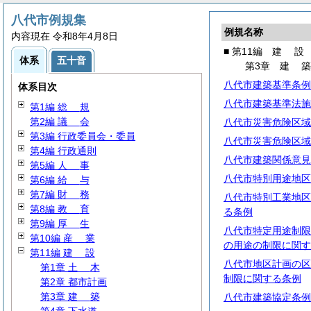
八代市例規集
例規名称
内容現在 令和8年4月8日
■ 第11編
建
設
体系
五十音
第3章
建
八代市建築基準条例
体系目次
八代市建築基準法施
第1編
総
規
第2編
議
会
八代市災害危険区域
第3編 行政委員会・委員
八代市災害危険区域
第4編 行政通則
八代市建築関係意見
第5編
人
事
八代市特別用途地区
第6編
給
与
第7編
財
務
八代市特別工業地区
第8編
教
育
る条例
第9編
厚
生
八代市特定用途制限
第10編
産
業
の用途の制限に関す
第11編
建
設
八代市地区計画の区
第1章
土
木
制限に関する条例
第2章 都市計画
第3章
建
築
八代市建築協定条例