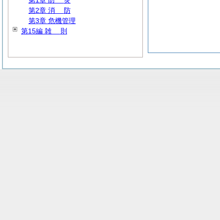
第1章
防
災
第2章
消
防
第3章 危機管理
第15編
雑
則