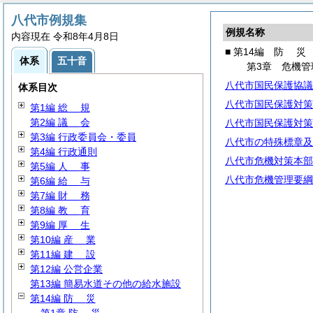
八代市例規集
例規名称
内容現在 令和8年4月8日
■ 第14編
防
災
体系
五十音
第3章 危機管
八代市国民保護協議
体系目次
八代市国民保護対策
第1編
総
規
第2編
議
会
八代市国民保護対策
第3編 行政委員会・委員
八代市の特殊標章及
第4編 行政通則
八代市危機対策本部
第5編
人
事
八代市危機管理要綱
第6編
給
与
第7編
財
務
第8編
教
育
第9編
厚
生
第10編
産
業
第11編
建
設
第12編 公営企業
第13編 簡易水道その他の給水施設
第14編
防
災