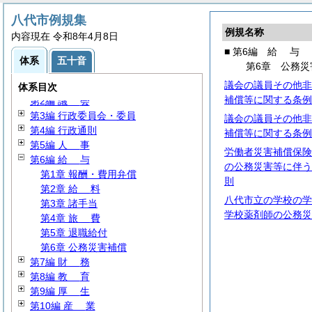
八代市例規集
例規名称
内容現在 令和8年4月8日
■ 第6編
給
与
体系
五十音
第6章 公務災
議会の議員その他非
第1編
総
規
体系目次
補償等に関する条例
第2編
議
会
第3編 行政委員会・委員
議会の議員その他非
第4編 行政通則
補償等に関する条例
第5編
人
事
労働者災害補償保険
第6編
給
与
の公務災害等に伴う
第1章 報酬・費用弁償
則
第2章
給
料
八代市立の学校の学
第3章 諸手当
学校薬剤師の公務災
第4章
旅
費
第5章 退職給付
第6章 公務災害補償
第7編
財
務
第8編
教
育
第9編
厚
生
第10編
産
業