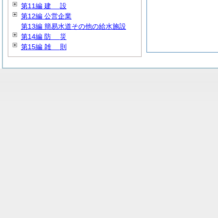
第11編
建
設
第12編 公営企業
第13編 簡易水道その他の給水施設
第14編
防
災
第15編
雑
則