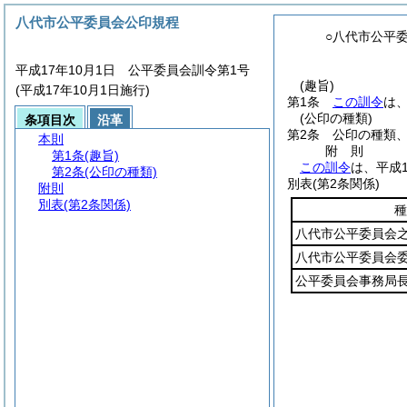
八代市公平委員会公印規程
○八代市公平
平成17年10月1日 公平委員会訓令第1号
(趣旨)
(平成17年10月1日施行)
第1条
この訓令
は
(公印の種類)
条項目次
沿革
第2条
公印の種類
本則
附
則
第1条
(趣旨)
この訓令
は、平成
第2条
(公印の種類)
別表
(第2条関係)
附則
別表
(第2条関係)
種
八代市公平委員会
八代市公平委員会
公平委員会事務局