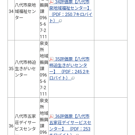
34評価票【八代市
八代市泉地
振興
泉地域福祉センター】
34
域福祉セン
課
（PDF：250.7キロバイ
ター
096
ト）
5-6
7-2
111
泉支
所
地域
35評価票【八代市
八代市柿迫
振興
柿迫生きがいセンタ
35
生きがいセ
課
ー】 （PDF：245.2キ
ンター
096
ロバイト）
5-6
7-2
111
泉支
所
地域
八代市五家
36評価票【八代市
振興
荘デイサー
五家荘デイサービスセ
36
課
ビスセンタ
ンター】 （PDF：253
096