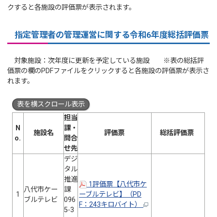
クすると各施設の評価票が表示されます。
指定管理者の管理運営に関する令和6年度総括評価票
対象施設：次年度に更新を予定している施設 ※表の総括評
価票の欄のPDFファイルをクリックすると各施設の評価票が表示さ
れます。
表を横スクロール表示
担当
N
課・
施設名
評価票
総括評価票
o.
問合
せ先
デジ
タル
推進
1評価票【八代市ケ
八代市ケー
課
1
ーブルテレビ】（PD
ブルテレビ
096
F：243キロバイト）
5-3