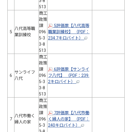
3-8
513
商工
政策
課
5評価票【八代高等
八代高等職
5
096
職業訓練校】 （PDF：
業訓練校
5-3
234.7キロバイト）
3-8
513
商工
政策
課
6評価票【サンライ
サンライフ
6
096
フ八代】 （PDF：239.
八代
5-3
2キロバイト）
3-8
513
商工
政策
課
7評価票【八代市働
八代市働く
7
096
く婦人の家】 （PDF：
婦人の家
5-3
240キロバイト）
3-8