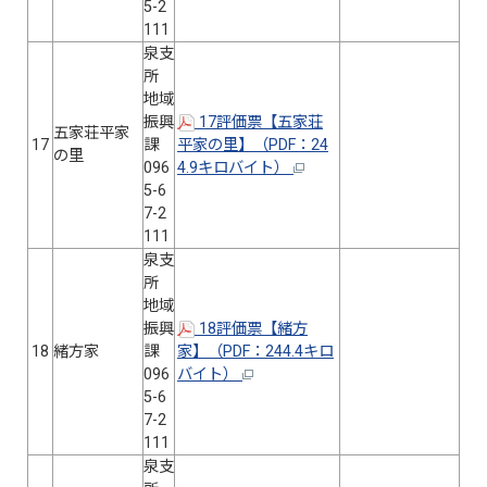
5-2
111
泉支
所
地域
振興
17評価票【五家荘
五家荘平家
17
課
平家の里】（PDF：24
の里
096
4.9キロバイト）
5-6
7-2
111
泉支
所
地域
振興
18評価票【緒方
18
緒方家
課
家】（PDF：244.4キロ
096
バイト）
5-6
7-2
111
泉支