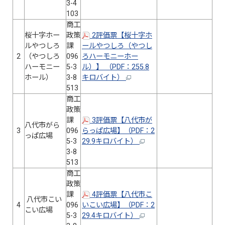
3-4
103
商工
桜十字ホー
政策
2評価票【桜十字ホ
ルやつしろ
課
ールやつしろ（やつし
2
（やつしろ
096
ろハーモニーホー
ハーモニー
5-3
ル）】 （PDF：255.8
ホール）
3-8
キロバイト）
513
商工
政策
課
3評価票【八代市が
八代市がら
3
096
らっぱ広場】（PDF：2
っぱ広場
5-3
29.9キロバイト）
3-8
513
商工
政策
課
4評価票【八代市こ
八代市こい
4
096
いこい広場】（PDF：2
こい広場
5-3
29.4キロバイト）