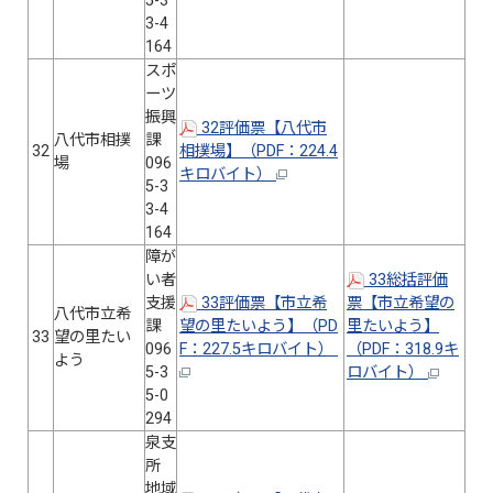
5-3
3-4
164
スポ
ーツ
振興
32評価票【八代市
八代市相撲
課
32
相撲場】（PDF：224.4
場
096
キロバイト）
5-3
3-4
164
障が
い者
33総括評価
支援
33評価票【市立希
票【市立希望の
八代市立希
課
望の里たいよう】（PD
里たいよう】
33
望の里たい
096
F：227.5キロバイト）
（PDF：318.9キ
よう
5-3
ロバイト）
5-0
294
泉支
所
地域