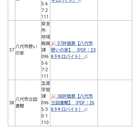
ー
キロバイト）
5-6
7-2
111
泉支
所
地域
振興
37評価票【八代市
八代市憩い
37
課
憩いの家】 （PDF：23
の家
096
8.9キロバイト）
5-6
7-2
111
生涯
学習
課
38評価票【八代市
八代市立図
38
096
立図書館】（PDF：26
書館
5-3
8.9キロバイト）
0-1
110