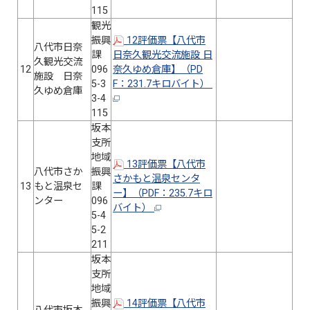
115
観光
振興
12評価票【八代市
八代市日奈
課
日奈久観光交流施設 日
久観光交流
12
096
奈久ゆめ倉庫】（PD
施設 日奈
5-3
F：231.7キロバイト）
久ゆめ倉庫
3-4
115
坂本
支所
地域
13評価票【八代市
八代市さか
振興
さかもと温泉センタ
13
もと温泉セ
課
ー】（PDF：235.7キロ
ンター
096
バイト）
5-4
5-2
211
坂本
支所
地域
振興
14評価票【八代市