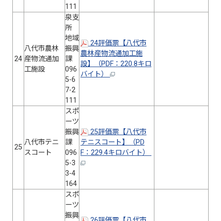
111
泉支
所
地域
24評価票【八代市
八代市農林
振興
農林産物流通加工施
24
産物流通加
課
設】（PDF：220.8キロ
工施設
096
バイト）
5-6
7-2
111
スポ
ーツ
振興
25評価票【八代市
八代市テニ
課
テニスコート】（PD
25
スコート
096
F：229.4キロバイト）
5-3
3-4
164
スポ
ーツ
振興
26評価票【八代市