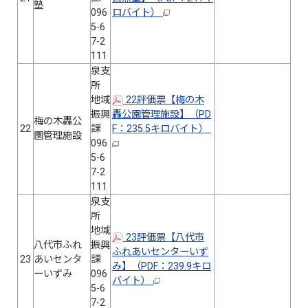
塾
096
ロバイト）
5-6
7-2
111
泉支
所
地域
22評価票【梅の木
振興
轟公園管理施設】（PD
梅の木轟公
22
課
F：235.5キロバイト）
園管理施設
096
5-6
7-2
111
泉支
所
地域
23評価票【八代市
八代市ふれ
振興
ふれあいセンターいず
23
あいセンタ
課
み】（PDF：239.9キロ
ーいずみ
096
バイト）
5-6
7-2