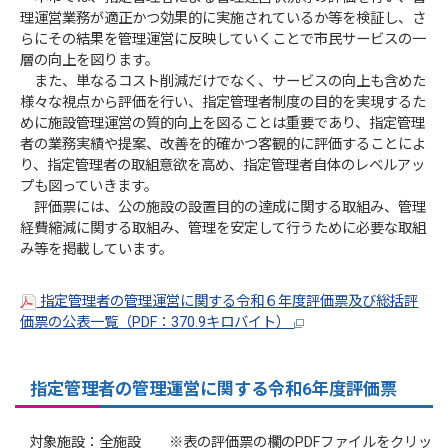
理運営業務が適正かつ効果的に実施されているか等を検証し、さ
らにその結果を管理運営に反映していくことで市民サービスの一
層の向上を図ります。
また、単なるコスト削減だけでなく、サービスの向上も含めた
様々な視点から評価を行い、指定管理者制度の目的を実現するた
めに施設管理運営の質的向上を図ることは重要であり、指定管理
者の業務実績や提案、改善を的確かつ客観的に評価することによ
り、指定管理者の取組意欲を高め、指定管理者自体のレベルアッ
プも図っていきます。
評価票には、公の施設の設置目的の達成に関する取組み、管理
経費縮減に関する取組み、管理を安定して行うために必要な取組
み等を掲載しています。
指定管理者の管理運営に関する令和６年度評価票及び総括評
価票の公表一覧（PDF：370.9キロバイト）
指定管理者の管理運営に関する令和6年度評価票
対象施設：全施設 ※表の評価票の欄のPDFファイルをクリッ