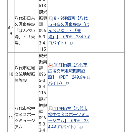
513
観光
八代市日奈
振興
8・9評価票【八代
久温泉施設
課
市日奈久温泉施設「ば
8・
「ばんぺい
096
んぺいゆ」・「東
9
湯」・「東
5-3
湯」】（PDF：254.7キ
湯」
3-4
ロバイト）
115
観光
振興
10評価票【八代市
八代市広域
課
広域交流地域振興施
10
交流地域振
096
設】（PDF：249.6キロ
興施設
5-3
バイト）
3-4
115
観光
振興
八代市松中
11評価票【八代市
課
信彦スポー
松中信彦スポーツミュ
11
096
ツミュージ
ージアム】（PDF：23
5-3
アム
4.4キロバイト）
3-4