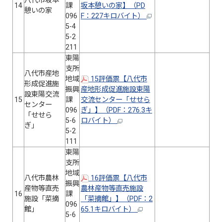
八代市坂本
14
課
坂本憩いの家】（PD
憩いの家
096
F：227キロバイト）
5-4
5-2
211
東陽
支所
八代市産地
地域
15評価票【八代市
形成促進施
振興
産地形成促進施設東陽
設東陽交流
15
課
交流センター「せせら
センター
096
ぎ」】（PDF：276.3キ
「せせら
5-6
ロバイト）
ぎ」
5-2
111
東陽
支所
地域
八代市農林
16評価票【八代市
振興
産物等直売
農林産物等直売施設
16
課
施設「菜摘
「菜摘館」】（PDF：2
096
館」
65.1キロバイト）
5-6