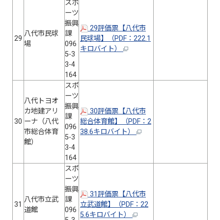
スポ
ーツ
振興
29評価票【八代市
八代市民球
課
29
民球場】（PDF：222.1
場
096
キロバイト）
5-3
3-4
164
スポ
ーツ
八代トヨオ
振興
カ地建アリ
30評価票【八代市
課
30
ーナ（八代
総合体育館】（PDF：2
096
市総合体育
38.6キロバイト）
5-3
館）
3-4
164
スポ
ーツ
振興
31評価票【八代市
八代市立武
課
31
立武道館】（PDF：22
道館
096
5.6キロバイト）