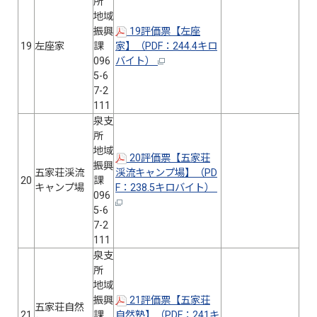
所
地域
振興
19評価票【左座
19
左座家
課
家】（PDF：244.4キロ
096
バイト）
5-6
7-2
111
泉支
所
地域
20評価票【五家荘
振興
五家荘渓流
渓流キャンプ場】（PD
20
課
キャンプ場
F：238.5キロバイト）
096
5-6
7-2
111
泉支
所
地域
振興
21評価票【五家荘
五家荘自然
21
課
自然塾】（PDF：241キ