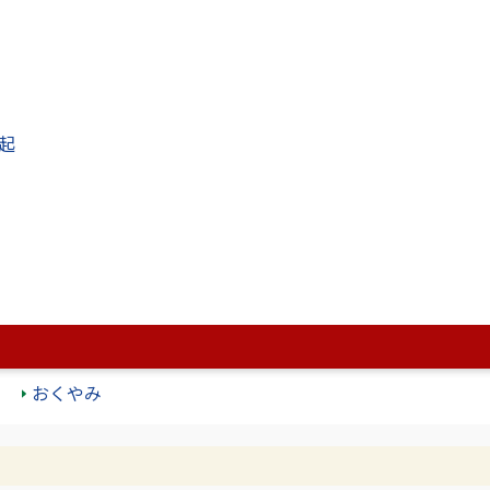
組織から探す
カレンダーから探す
メインサイト
起
子育て・学び
健康・福祉
市政
子育て・教育
就職・退職
引越し・住まい
高齢者・介護
おくやみ