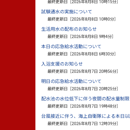
最終更新日［
2026年8月8日 10時15分
］
市議会
カレンダーから探す
試験通水の実施について
最終更新日［
2026年8月8日 10時0分
］
防災サイトTOP
生活用水の配布のお知らせ
最終更新日［
2026年8月8日 9時4分
］
防災サイト
カレンダーから
本日の応急給水活動について
最終更新日［
2026年8月8日 6時30分
］
移住・定住情報サイトTOP
入浴支援のお知らせ
移住・定住情報
最終更新日［
2026年8月7日 20時56分
］
明日の応急給水活動について
八代市立博物館TOP
最終更新日［
2026年8月7日 20時25分
］
八代市立博物館未来の森ミュージ
配水池の水位低下に伴う夜間の配水量制限
最終更新日［
2026年8月7日 19時48分
］
台風接近に伴う、海上自衛隊による本日以
最終更新日［
2026年8月7日 12時39分
］
熊本県八代市TOP