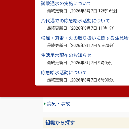
試験通水の実施について
最終更新日［
2026年8月7日 12時16分
］
分類から探す
人生のできごとから探す
八代港での応急給水活動について
最終更新日［
2026年8月7日 11時1分
］
分類から探す
強風・落雷・火の取り扱いに関する注意喚
くらし・手続き
最終更新日［
2026年8月7日 9時20分
］
しごと・産業
生活用水配布のお知らせ
最終更新日［
2026年8月7日 9時0分
］
人生のできごとから探す
応急給水活動について
最終更新日［
2026年8月7日 6時30分
］
妊娠・出産
結婚・離婚
病気・事故
組織から探す