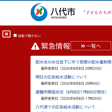
ホーム
サイトマップ
自動で開かない
緊急情報
一覧へ
サイトマップ
配水池の水位低下に伴う夜間の配水量制限
最終更新日［
2026年8月8日 20時23分
］
明日の応急給水活動について
熊本県八代市TOP
最終更新日［
2026年8月8日 20時4分
］
分類から探す
人生のできご
避難所開設状況（8月8日17時00分現在）
移住・定住
博物館
最終更新日［
2026年8月8日 17時20分
］
八代港での応急給水活動について
市議会TOP