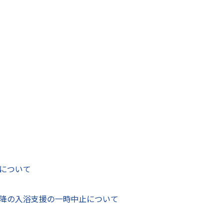
探す
アム
博物館
について
降の入浴支援の一時中止について