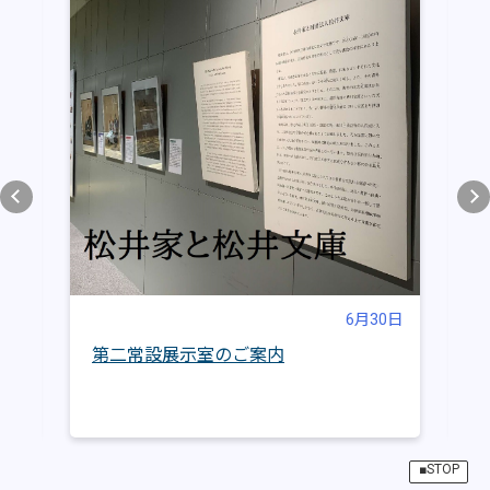
0日
6月30日
第二常設展示室のご案内
■STOP