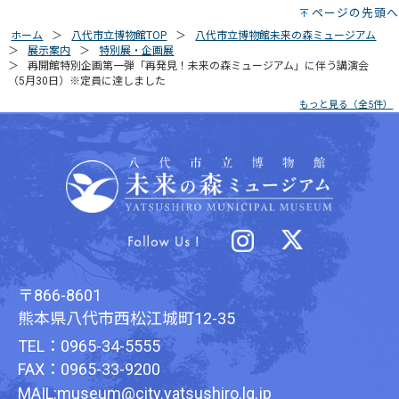
ページの先頭へ
ホーム
八代市立博物館TOP
八代市立博物館未来の森ミュージアム
展示案内
特別展・企画展
再開館特別企画第一弾「再発見！未来の森ミュージアム」に伴う講演会
（5月30日）※定員に達しました
もっと見る（全5件）
〒866-8601
熊本県八代市西松江城町12-35
TEL：0965-34-5555
FAX：0965-33-9200
MAIL:museum@city.yatsushiro.lg.jp