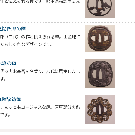
の作と伝えられる鐔です。熊本県指定重要文
垣勘四郎の鐔
四郎（二代）の作と伝えられる鐔。山金地に
たおしゃれなデザインです。
水派の鐔
。代々志水甚吾を名乗り、八代に居住しまし
す。
九曜紋透鐔
ち、もっともゴージャスな鐔。唐草部分の象
です。