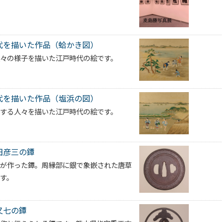
代を描いた作品（蛤かき図）
人々の様子を描いた江戸時代の絵です。
代を描いた作品（塩浜の図）
をする人々を描いた江戸時代の絵です。
田彦三の鐔
三が作った鐔。周縁部に銀で象嵌された唐草
す。
又七の鐔