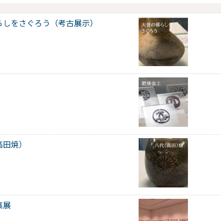
らしをさぐろう（考古展示）
高田焼）
真展