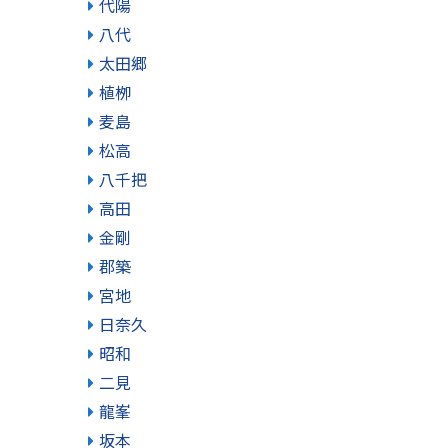
代陽
八代
太田郷
植栁
麦島
松高
八千把
高田
金剛
郡築
宮地
日奈久
昭和
二見
龍峯
坂本