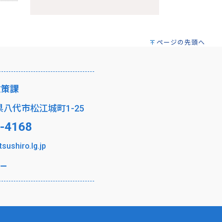
ページの先頭へ
政策課
本県八代市松江城町1-25
-4168
tsushiro.lg.jp
ー