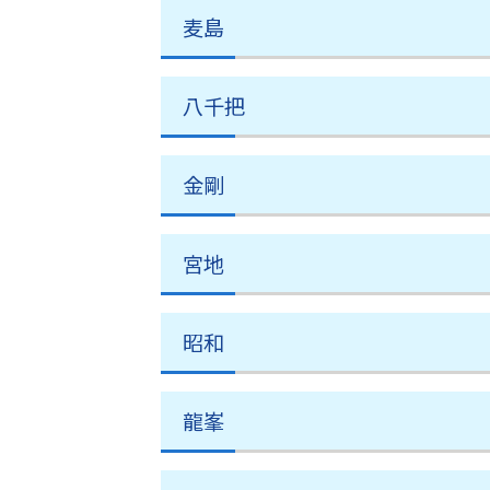
麦島
八千把
金剛
宮地
昭和
龍峯