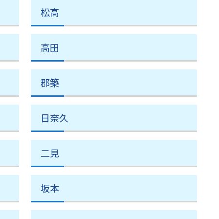
松高
高田
郡築
日奈久
二見
坂本