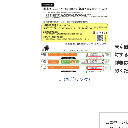
東京
対す
詳細
認く
（外部リンク）
このページ