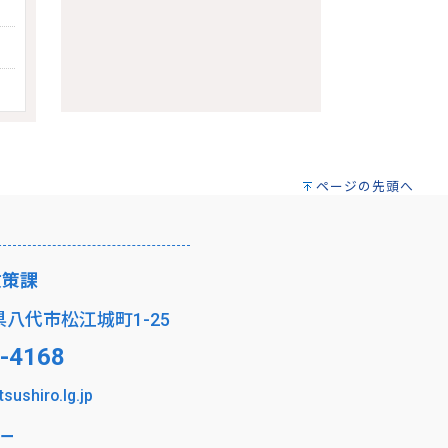
ページの先頭へ
政策課
本県八代市松江城町1-25
-4168
tsushiro.lg.jp
ー