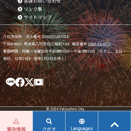
各課お問い合わせ
リンク集
サイトマップ
八代市役所 法人番号 9000020432024
〒866-8601 熊本県八代市松江城町1-25 電話番号:
0965-33-4111
業務時間：月曜～金曜日の午前8時30分～午後5時15分 （ただし、土日・
祝日、12月29日～翌年1月3日を除く）
© 2024 Yatsushiro City.
Languages
緊急情報
さがす