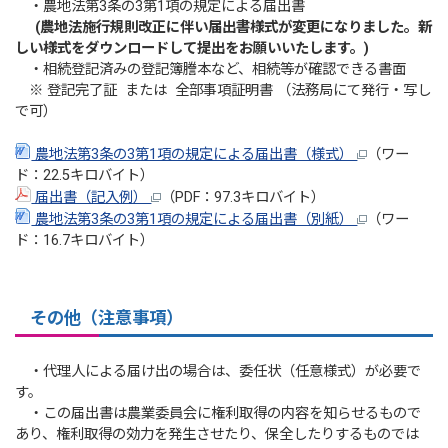
・農地法第3条の3第1項の規定による届出書
(農地法施行規則改正に伴い届出書様式が変更になりました。新
しい様式をダウンロードして提出をお願いいたします。)
・相続登記済みの登記簿謄本など、相続等が確認できる書面
※ 登記完了証 または 全部事項証明書 （法務局にて発行・写し
で可）
農地法第3条の3第1項の規定による届出書（様式）
（ワー
ド：22.5キロバイト）
届出書（記入例）
（PDF：97.3キロバイト）
農地法第3条の3第1項の規定による届出書（別紙）
（ワー
ド：16.7キロバイト）
その他（注意事項）
・代理人による届け出の場合は、委任状（任意様式）が必要で
す。
・この届出書は農業委員会に権利取得の内容を知らせるもので
あり、権利取得の効力を発生させたり、保全したりするものでは