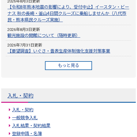
2026年8月3日更新
【令和8年熊本地震の影響により、受付中止】イースタン・ビー
ナス 秋の長崎・釜山4日間クルーズに乗船しませんか（八代市
民・熊本県民クルーズ実施）
2026年8月3日更新
観光施設の開館について（随時更新）
2026年7月31日更新
【要望調査】いぐさ・畳表生産体制強化支援対策事業
もっと見る
入札・契約
入札・契約
一般競争入札
入札結果・契約結果
登録申請・名簿