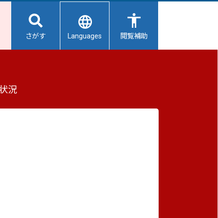
Languages
さがす
閲覧補助
状況
重要なお知らせ
2026/08/06
【給水所情報】8月7日（金曜日）
2026/08/06
避難所開設状況
2026/08/01
避難所の再編について
2026/07/31
生活用水の配布について
2026/07/31