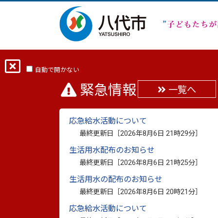
ホーム
分類から探す
健康・福祉
自動で開かない
緊急情報
一覧へ
年金
応急給水活動について
最終更新日［
2026年8月6日 21時29分
］
生活用水配布のお知らせ
国民年金
最終更新日［
2026年8月6日 21時25分
］
生活用水の配布のお知らせ
最終更新日［
2026年8月6日 20時21分
］
応急給水活動について
2026年6月5日更新
産前産後期間の国民