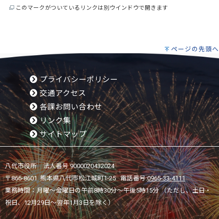
このマークがついているリンクは別ウインドウで開きます
ページの先頭へ
プライバシーポリシー
交通アクセス
各課お問い合わせ
リンク集
サイトマップ
八代市役所 法人番号 9000020432024
〒866-8601 熊本県八代市松江城町1-25 電話番号:
0965-33-4111
業務時間：月曜～金曜日の午前8時30分～午後5時15分 （ただし、土日・
祝日、12月29日～翌年1月3日を除く）