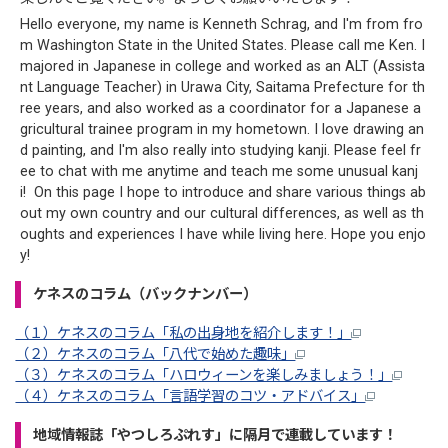
Hello everyone, my name is Kenneth Schrag, and I'm from fro
m Washington State in the United States. Please call me Ken. I
majored in Japanese in college and worked as an ALT (Assista
nt Language Teacher) in Urawa City, Saitama Prefecture for th
ree years, and also worked as a coordinator for a Japanese a
gricultural trainee program in my hometown. I love drawing an
d painting, and I'm also really into studying kanji. Please feel fr
ee to chat with me anytime and teach me some unusual kanj
i! On this page I hope to introduce and share various things ab
out my own country and our cultural differences, as well as th
oughts and experiences I have while living here. Hope you enjo
y!
ケネスのコラム（バックナンバー）
（１）ケネスのコラム「私の出身地を紹介します！」
（２）ケネスのコラム「八代で始めた趣味」
（３）ケネスのコラム「ハロウィーンを楽しみましょう！」
（４）ケネスのコラム「言語学習のコツ・アドバイス」
地域情報誌「やつしろぷれす」に隔月で連載しています！