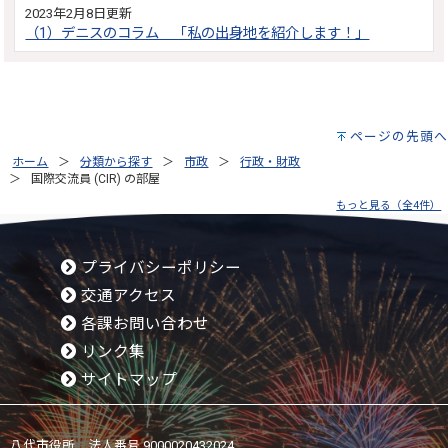
2023年2月8日更新
（1）デニスのコラム 「私の出身地を紹介します！」
ページの先頭へ
ホーム
分類から探す
市政
行政・財政
国際交流員 (CIR) の部屋
もっと見る（全4件）
プライバシーポリシー
交通アクセス
各課お問い合わせ
リンク集
サイトマップ
八代市役所 法人番号 9000020432024