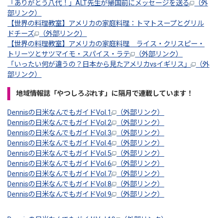
「ありがとう八代！」ALT先生が帰国前にメッセージを送る
（外
部リンク）
【世界の料理教室】アメリカの家庭料理：トマトスープとグリル
ドチーズ
（外部リンク）
【世界の料理教室】アメリカの家庭料理 ライス・クリスピー・
トリーツとサツマイモ・スパイス・ラテ
（外部リンク）
「いったい何が違うの？日本から見たアメリカvsイギリス」
（外
部リンク）
地域情報誌「やつしろぷれす」に隔月で連載しています！
Dennisの日米なんでもガイドVol.1
（外部リンク）
Dennisの日米なんでもガイドVol.2
（外部リンク）
Dennisの日米なんでもガイドVol.3
（外部リンク）
Dennisの日米なんでもガイドVol.4
（外部リンク）
Dennisの日米なんでもガイドVol.5
（外部リンク）
Dennisの日米なんでもガイドVol.6
（外部リンク）
Dennisの日米なんでもガイドVol.7
（外部リンク）
Dennisの日米なんでもガイドVol.8
（外部リンク）
Dennisの日米なんでもガイドVol.9
（外部リンク）