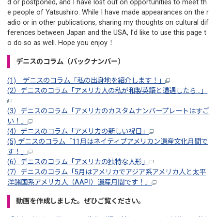
d or postponed, and I have lost out on opportunities to meet th
e people of Yatsushiro. While I have made appearances on the r
adio or in other publications, sharing my thoughts on cultural dif
ferences between Japan and the USA, I’d like to use this page t
o do so as well. Hope you enjoy！
デニスのコラム（バックナンバー）
(1) デニスのコラム「私の出身地を紹介します！」
(2）デニスのコラム「アメリカ人の私が和製英語と遭遇したら…」
(3）デニスのコラム「アメリカのカスタムナンバープレートはすご
い！」
(4）デニスのコラム「アメリカの新しい祝日」
(5) デニスのコラム「11月はネイティブアメリカン遺産文化月間で
す！」
(6）デニスのコラム「アメリカの独特な人形」
(7）デニスのコラム「5月はアメリカでアジア系アメリカ人と太平
洋諸国系アメリカ人（AAPI）遺産月間です！」
動画を作成しました。ぜひご覧ください。