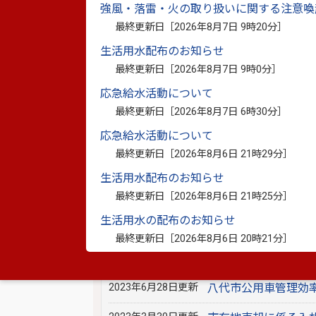
強風・落雷・火の取り扱いに関する注意喚
最終更新日［
2026年8月7日 9時20分
］
2025年3月12日更新
R7.3.12【財
生活用水配布のお知らせ
ＮＨＫとの受信契約
最終更新日［
2026年8月7日 9時0分
］
R7.3.12【財産経営
応急給水活動について
信契約の未契約につい
最終更新日［
2026年8月7日 6時30分
］
2024年11月5日更新
八代市庁舎内市民交
応急給水活動について
最終更新日［
2026年8月6日 21時29分
］
2024年7月23日更新
八代市本庁舎総合管
生活用水配布のお知らせ
回答追記】
最終更新日［
2026年8月6日 21時25分
］
2024年7月10日更新
八代市公用車管理シ
生活用水の配布のお知らせ
結果について
最終更新日［
2026年8月6日 20時21分
］
2024年2月29日更新
電気自動車用急速充
2023年6月28日更新
八代市公用車管理効