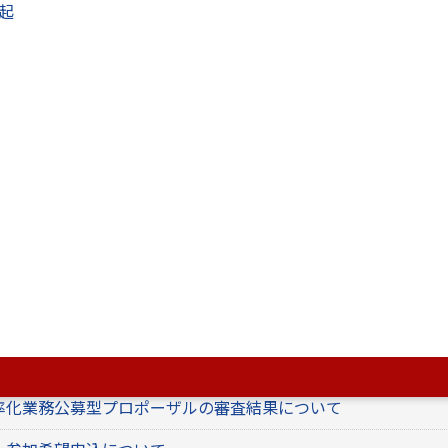
起
産経営課】テレビ放送が受信できるカーナビ機器等における
の未契約について
（PDF：144.9キロバイト）
課】テレビ放送が受信できるカーナビ機器等におけるＮＨＫとの受
て
流エリア使用料収納事務委託の公表について
理業務委託公募型プロポーザルを実施します。【質問
ステム・鍵管理機導入業務公募型プロポーザルの審査
電器の運用を開始しました。
率化業務公募型プロポーザルの審査結果について