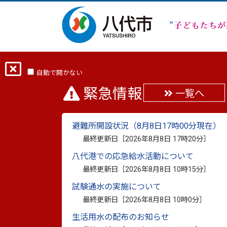
ホーム
組織から探す
財務部
財産
自動で開かない
緊急情報
一覧へ
財産経営課
避難所開設状況（8月8日17時00分現在）
最終更新日［
2026年8月8日 17時20分
］
八代港での応急給水活動について
最終更新日［
2026年8月8日 10時15分
］
新着情報
試験通水の実施について
最終更新日［
2026年8月8日 10時0分
］
2026年8月5日更新
災害応援に従事する
生活用水の配布のお知らせ