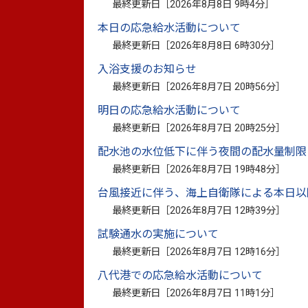
最終更新日［
2026年8月8日 9時4分
］
本日の応急給水活動について
2026年8月5日更新
災害応援に従事する
最終更新日［
2026年8月8日 6時30分
］
2026年7月6日更新
市有資産の有効活用
入浴支援のお知らせ
最終更新日［
2026年8月7日 20時56分
］
2026年7月1日更新
八代市庁舎内市民交
明日の応急給水活動について
2026年6月1日更新
市有財産（土地・建
最終更新日［
2026年8月7日 20時25分
］
配水池の水位低下に伴う夜間の配水量制限
2025年11月7日更新
八代市公用車（軽自
最終更新日［
2026年8月7日 19時48分
］
札結果について
台風接近に伴う、海上自衛隊による本日以
2025年10月7日更新
八代市公用車（軽自
最終更新日［
2026年8月7日 12時39分
］
札について
試験通水の実施について
2025年7月11日更新
本庁舎内での落とし
最終更新日［
2026年8月7日 12時16分
］
八代港での応急給水活動について
2025年5月14日更新
八代市役所本庁舎に
最終更新日［
2026年8月7日 11時1分
］