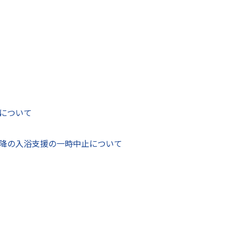
皆様及び関係機関の皆様の駐車場について（お願い）
に関する民間提案を募集します
流エリアのご案内
物）の売却・貸付等に関する情報について
について
動車・マイクロバス・普通自動車）の売却にかかる入
降の入浴支援の一時中止について
動車・マイクロバス・普通自動車）の売却にかかる入
物・忘れ物について
お越しになる皆さまへ