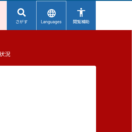
Languages
さがす
閲覧補助
状況
重要なお知らせ
2026/08/08
避難所開設状況
2026/08/07
【給水所情報】8月8日（土曜日）
2026/08/01
避難所の再編について
2026/07/31
生活用水の配布について
2026/07/31