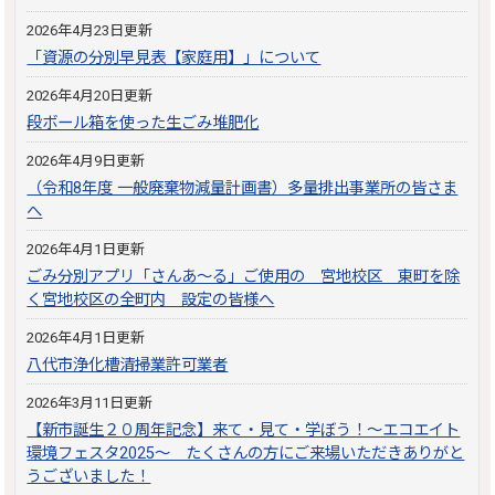
2026年4月23日更新
「資源の分別早見表【家庭用】」について
2026年4月20日更新
段ボール箱を使った生ごみ堆肥化
2026年4月9日更新
（令和8年度 一般廃棄物減量計画書）多量排出事業所の皆さま
へ
2026年4月1日更新
ごみ分別アプリ「さんあ～る」ご使用の 宮地校区 東町を除
く宮地校区の全町内 設定の皆様へ
2026年4月1日更新
八代市浄化槽清掃業許可業者
2026年3月11日更新
【新市誕生２０周年記念】来て・見て・学ぼう！～エコエイト
環境フェスタ2025～ たくさんの方にご来場いただきありがと
うございました！