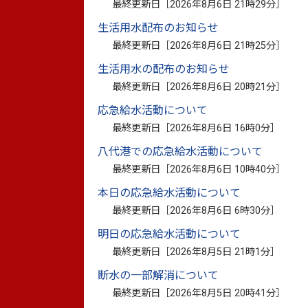
最終更新日［
2026年8月6日 21時29分
］
後の食品ロス削減推進事業がより良いもの
生活用水配布のお知らせ
集計結果は下記のとおりです。アンケート
最終更新日［
2026年8月6日 21時25分
］
今後も、買物時に「買いすぎない」料理を
生活用水の配布のお知らせ
きる」の実践や「フードドライブ」の利用
最終更新日［
2026年8月6日 20時21分
］
応急給水活動について
最終更新日［
2026年8月6日 16時0分
］
（1）調査期間 令和7年9月26日～令和8年
八代港での応急給水活動について
最終更新日［
2026年8月6日 10時40分
］
（2）回答方法 オンラインによる回答
本日の応急給水活動について
（3）回答数 220件
最終更新日［
2026年8月6日 6時30分
］
2025食品ロスに関するアンケート集計結果（
明日の応急給水活動について
最終更新日［
2026年8月5日 21時1分
］
2025食品ロスに関するアンケート集計結果
断水の一部解消について
【2021（R3）年度～2025（R7）年度
最終更新日［
2026年8月5日 20時41分
］
ト）