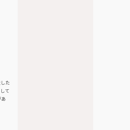
査した
力して
があ