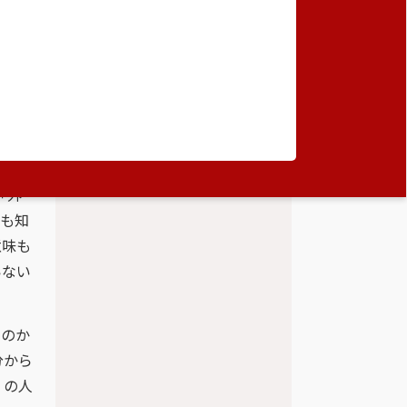
2％
「外
味も知
意味も
いない
るのか
分から
くの人