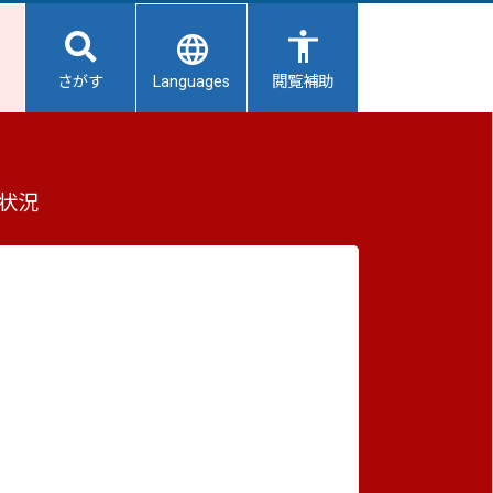
Languages
さがす
閲覧補助
果等について
もっと見る（全2件）
状況
重要なお知らせ
2026/08/06
【給水所情報】8月7日（金曜日）
2026/08/06
避難所開設状況
2026/08/01
避難所の再編について
2026/07/31
生活用水の配布について
し、今