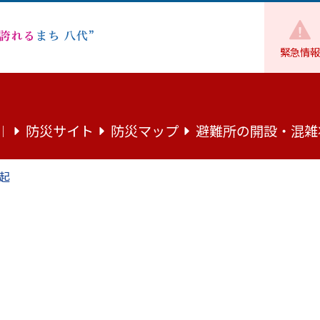
緊急情報
ごみ
ごみ出し
2025食品ロスに関するアンケート調査結
防災サイト
防災マップ
避難所の開設・混雑
｜
るアンケート調査結果等について
起
ンケート調査結果について
が食品ロスを減らすために行っている取組み状況などを把握