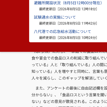
避難所開設状況（8月5日12時00分現在）
最終更新日［
2026年8月5日 12時18分
］
試験通水の実施について
総括
最終更新日［
2026年8月5日 11時42分
］
アンケートの調査結果の詳細、過去の調査結
八代港での応急給水活動について
最終更新日［
2026年8月5日 10時24分
］
今年度のアンケート調査において、「食品ロ
（Q8.参照）に対し、「家庭での食品ロスの削
食や宴会での食品ロスの削減に取り組んでいる
っている」人と「取り組んでいる」人の間
知っている」人を増やすと同時に、言葉も
人々を減らし、このギャップを解消してい
また、アンケートの最後に自由記述欄を設
分からない」、「食品ロスという言葉を聞
ない」などの意見が散見される。このよう