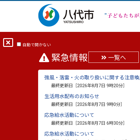
ホーム
分類から探す
くらし・手続き
自動で開かない
緊急情報
一覧へ
2025食品ロスに関す
強風・落雷・火の取り扱いに関する注意喚
最終更新日：
2026年3月3日
最終更新日［
2026年8月7日 9時20分
］
印刷
生活用水配布のお知らせ
最終更新日［
2026年8月7日 9時0分
］
2025食品ロスに関するア
応急給水活動について
最終更新日［
2026年8月7日 6時30分
］
応急給水活動について
八代市循環社会推進課では、市民の皆さま