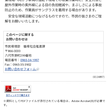
集現場へ向かう車両の運転や現場での収集作業時に、安全対策と
屋外作業時の紫外線による目の負担軽減や、まぶしさによる事故
防止のため、作業員がサングラスを着用する場合があります。
安全な現場活動につなげるものですので、市民の皆さまのご理
解をお願いいたします。
このページに関する
お問い合わせは
市民環境部 循環社会推進課
〒866-0033
八代市港町299番地
電話番号：
0965-34-1997
Fax：0965-35-3902
お問い合わせフォーム
（ID:24897）
別ウィンドウで開きます
※資料としてPDFファイルが添付されている場合は、
Adobe Acrobat(R)
が必要で
す。