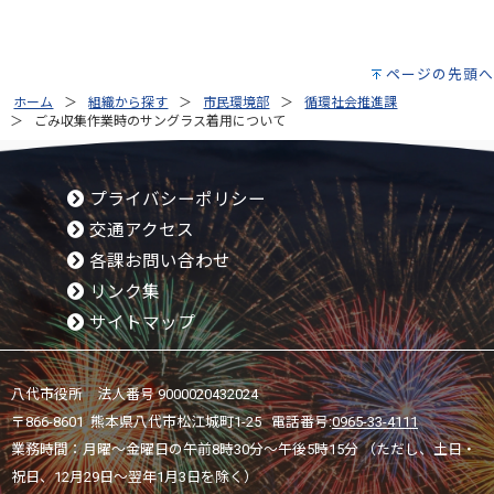
ページの先頭へ
ホーム
組織から探す
市民環境部
循環社会推進課
ごみ収集作業時のサングラス着用について
プライバシーポリシー
交通アクセス
各課お問い合わせ
リンク集
サイトマップ
八代市役所 法人番号 9000020432024
〒866-8601 熊本県八代市松江城町1-25 電話番号:
0965-33-4111
業務時間：月曜～金曜日の午前8時30分～午後5時15分 （ただし、土日・
祝日、12月29日～翌年1月3日を除く）