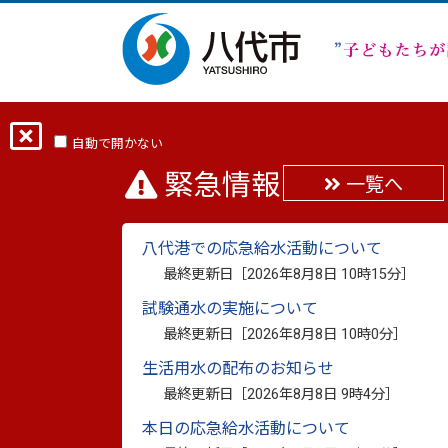
ホーム
分類から探す
くらし・手続き
自動で開かない
緊急情報
一覧へ
環境学習講師派遣事業
八代港での応急給水活動について
最終更新日：
2026年5月11日
最終更新日［
2026年8月8日 10時15分
］
印刷
試験通水の実施について
最終更新日［
2026年8月8日 10時0分
］
小中学校や保育園等での環
生活用水の配布のお知らせ
最終更新日［
2026年8月8日 9時4分
］
八代市では、幼少期からの環境学習を通じ
本日の応急給水活動について
らうことを目的とし、環境学習講師派遣事