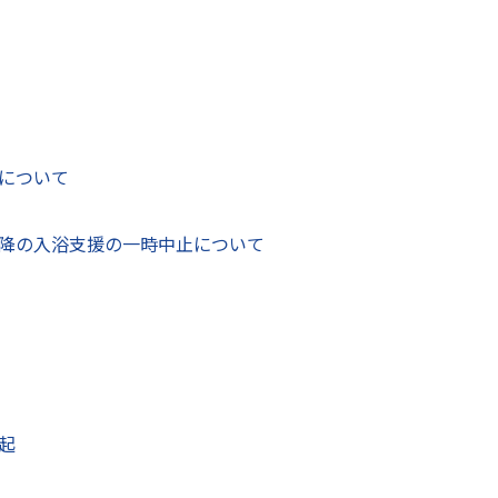
について
降の入浴支援の一時中止について
で地域のごみについて学ぼう
保育園児も楽しくチャレンジ
放課後児童クラブ（学童保育）
起