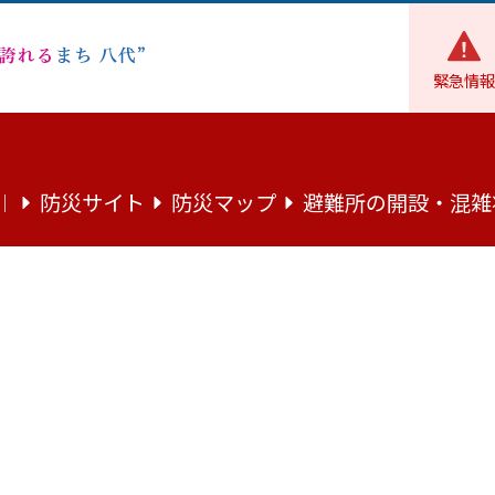
緊急情報
ごみ
環境学習講師派遣事業をご活用ください
防災サイト
防災マップ
避難所の開設・混雑
｜
をご活用ください
境学習に講師を派遣します
て、子どもたちに「ごみ問題」や「ごみの分別」への関心を高
業を実施しており、教育現場での学習会等に環境団体の方を講