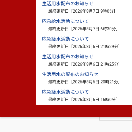
生活用水配布のお知らせ
1. 事前に日程（予約状況等）を循環社会推進課
最終更新日［
2026年8月7日 9時0分
］
2. 実施日の４週間前までに申請書に必要事
応急給水活動について
最終更新日［
2026年8月7日 6時30分
］
3.内容や所要時間等についてのお打合せを
応急給水活動について
【様式第１号】申請書（ワード：20.1キ
最終更新日［
2026年8月6日 21時29分
］
R8環境学習講師派遣メニュー（PDF：30
生活用水配布のお知らせ
最終更新日［
2026年8月6日 21時25分
］
生活用水の配布のお知らせ
最終更新日［
2026年8月6日 20時21分
］
このページに
応急給水活動について
お問い合わせ
最終更新日［
2026年8月6日 16時0分
］