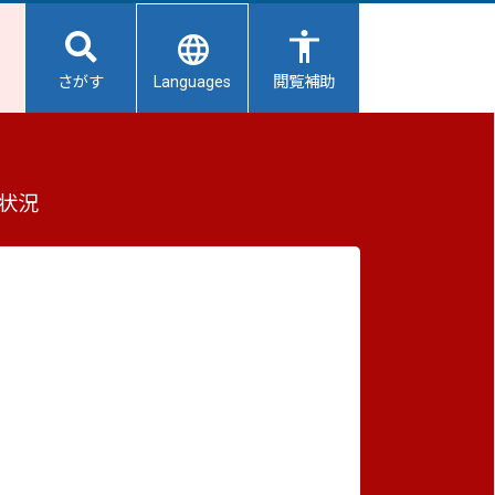
Languages
さがす
閲覧補助
もっと見る（全7件）
状況
重要なお知らせ
2026/08/08
避難所開設状況
2026/08/07
【給水所情報】8月8日（土曜日）
2026/08/01
避難所の再編について
めても
2026/07/31
生活用水の配布について
師とし