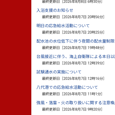
最終更新日［
2026年8月8日 6時30分
］
て派遣しております。
入浴支援のお知らせ
最終更新日［
2026年8月7日 20時56分
］
明日の応急給水活動について
最終更新日［
2026年8月7日 20時25分
］
配水池の水位低下に伴う夜間の配水量制限
最終更新日［
2026年8月7日 19時48分
］
台風接近に伴う、海上自衛隊による本日以
最終更新日［
2026年8月7日 12時39分
］
放課後児童クラブで分別ゲーム
教室
試験通水の実施について
◆対象
最終更新日［
2026年8月7日 12時16分
］
・幼稚園、保育園 ・小・中学校 ・
八代港での応急給水活動について
最終更新日［
2026年8月7日 11時1分
］
強風・落雷・火の取り扱いに関する注意喚
◆申込みまでの流れ
最終更新日［
2026年8月7日 9時20分
］