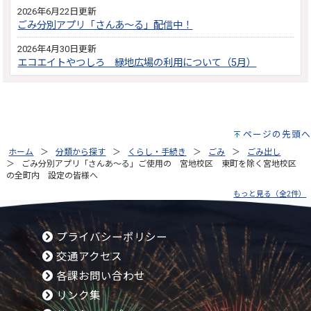
2026年6月22日更新
ごみ分別アプリ「さんあ～る」配信中！
2026年4月30日更新
エコエイトやつしろ 緑地広場の利用について（5月）
ページの先頭へ
ホーム
分類から探す
くらし・手続き
ごみ
ごみ出し
ごみ分別アプリ「さんあ～る」ご使用の 宮地校区 東町を除く宮地校区
の全町内 設定の皆様へ
もっと見る（全2件）
プライバシーポリシー
交通アクセス
各課お問い合わせ
リンク集