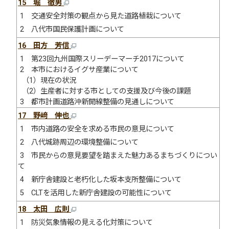
15 堀 徹男
1 交通安全対策の観点から見た道路植栽について
2 八代市国民保護計画について
16 田方 芳信
1 第23回九州国際スリーデーマーチ2017について
2 本市におけるイグサ産業について
（1）現在の状況
（2）生産者に対する市としての支援及び今後の課題
3 都市計画道路沖新開線整備の見通しについて
17 野﨑 伸也
1 市内道路の安全を求める市民の意見について
2 八代城跡周辺の環境整備について
3 市民からの意見要望を踏まえた魅力あるまちづくりについ
て
4 新庁舎建設と老朽化した坂本支所整備について
5 CLTを活用した新庁舎建設の可能性について
18 太田 広則
1 防災気象情報の見える化対策について