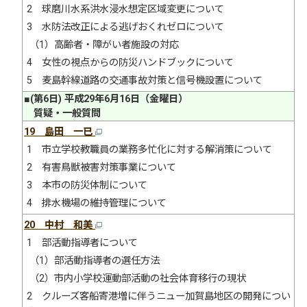
2 球磨川水系洪水浸水想定区域変更について
3 水防法改正による逃げおくれゼロについて
（1）高齢者・障がい者施設の対応
4 女性の視点からの防災ハンドブックについて
5 麦島幹線道路の交通事故対策と信号機設置について
■(第6日) 平成29年6月16日（金曜日）
質疑・一般質問
19 島田 一已
1 市立学校教職員の業務多忙化に対する解消策について
2 有害鳥獣被害対策事業について
3 本市の防災体制について
4 排水機場の維持管理について
20 中村 和美
1 部活動指導者について
（1）部活動指導者の選任方法
（2）市内小学校運動部活動の社会体育移行の現状
2 クルーズ客船寄港増に伴うニュー加賀島地区の開発につい