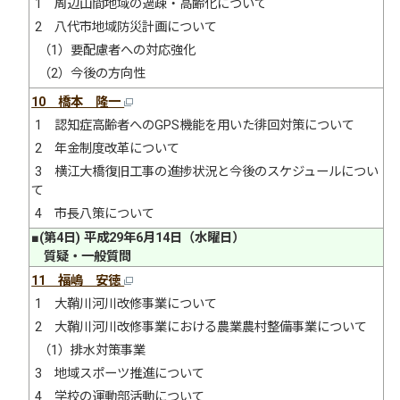
1 周辺山間地域の過疎・高齢化について
2 八代市地域防災計画について
（1）要配慮者への対応強化
（2）今後の方向性
10 橋本 隆一
1 認知症高齢者へのGPS機能を用いた徘回対策について
2 年金制度改革について
3 横江大橋復旧工事の進捗状況と今後のスケジュールについ
て
4 市長八策について
■(第4日) 平成29年6月14日（水曜日）
質疑・一般質問
11 福嶋 安徳
1 大鞘川河川改修事業について
2 大鞘川河川改修事業における農業農村整備事業について
（1）排水対策事業
3 地域スポーツ推進について
4 学校の運動部活動について