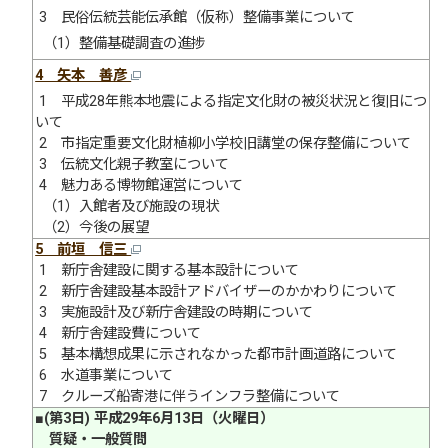
3 民俗伝統芸能伝承館（仮称）整備事業について
（1）整備基礎調査の進捗
4 矢本 善彦
1 平成28年熊本地震による指定文化財の被災状況と復旧につ
いて
2 市指定重要文化財植柳小学校旧講堂の保存整備について
3 伝統文化親子教室について
4 魅力ある博物館運営について
（1）入館者及び施設の現状
（2）今後の展望
5 前垣 信三
1 新庁舎建設に関する基本設計について
2 新庁舎建設基本設計アドバイザーのかかわりについて
3 実施設計及び新庁舎建設の時期について
4 新庁舎建設費について
5 基本構想成果に示されなかった都市計画道路について
6 水道事業について
7 クルーズ船寄港に伴うインフラ整備について
■(第3日) 平成29年6月13日（火曜日）
質疑・一般質問