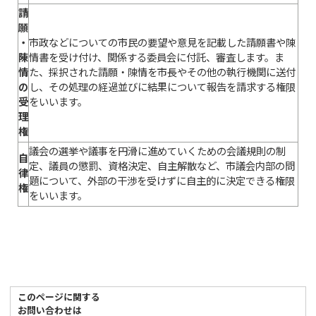
請
願
・
市政などについての市民の要望や意見を記載した請願書や陳
陳
情書を受け付け、関係する委員会に付託、審査します。ま
情
た、採択された請願・陳情を市長やその他の執行機関に送付
の
し、その処理の経過並びに結果について報告を請求する権限
受
をいいます。
理
権
議会の選挙や議事を円滑に進めていくための会議規則の制
自
定、議員の懲罰、資格決定、自主解散など、市議会内部の問
律
題について、外部の干渉を受けずに自主的に決定できる権限
権
をいいます。
このページに関する
お問い合わせは