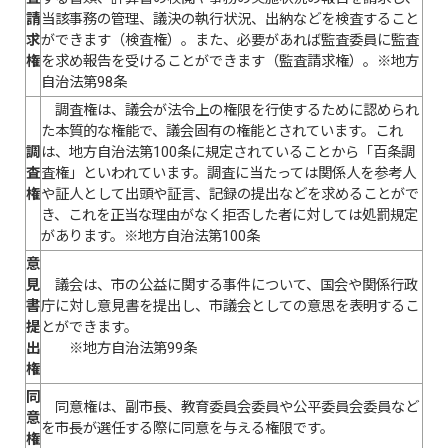
請
当該事務の管理、議決の執行状況、出納などを検査すること
求
ができます（検査権）。また、必要があれば監査委員に監査
権
を求め報告を受けることができます（監査請求権）。※地方
自治法第98条
調査権は、議会が法令上の権限を行使するために認められ
た本質的な権能で、議会固有の権能とされています。これ
調
は、地方自治法第100条に規定されていることから「百条調
査
査権」といわれています。調査に当たっては関係人を参考人
権
や証人として出頭や証言、記録の提出などを求めることがで
き、これを正当な理由がなく拒否した者に対しては処罰規定
があります。※地方自治法第100条
意
見
議会は、市の公益に関する事件について、国会や関係行政
書
庁に対し意見書を提出し、市議会としての意思を表明するこ
提
とができます。
出
※地方自治法第99条
権
同
同意権は、副市長、教育委員会委員や公平委員会委員など
意
を市長が選任する際に同意を与える権限です。
権