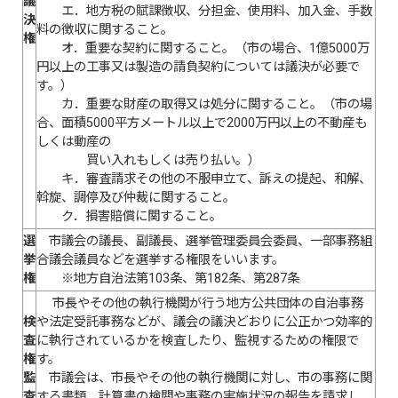
議
エ．地方税の賦課徴収、分担金、使用料、加入金、手数
決
料の徴収に関すること。
権
オ．重要な契約に関すること。（市の場合、1億5000万
円以上の工事又は製造の請負契約については議決が必要で
す。）
カ．重要な財産の取得又は処分に関すること。（市の場
合、面積5000平方メートル以上で2000万円以上の不動産も
しくは動産の
買い入れもしくは売り払い。）
キ．審査請求その他の不服申立て、訴えの提起、和解、
斡旋、調停及び仲裁に関すること。
ク．損害賠償に関すること。
選
市議会の議長、副議長、選挙管理委員会委員、一部事務組
挙
合議会議員などを選挙する権限をいいます。
権
※地方自治法第103条、第182条、第287条
市長やその他の執行機関が行う地方公共団体の自治事務
検
や法定受託事務などが、議会の議決どおりに公正かつ効率的
査
に執行されているかを検査したり、監視するための権限で
権
す。
監
市議会は、市長やその他の執行機関に対し、市の事務に関
査
する書類、計算書の検閲や事務の実施状況の報告を請求し、