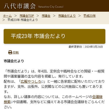
ホーム
市議会TOP
市議会
市議会だより
平成23年
平成23年 市議会だより
平成23年 市議会だより
最終更新日：
2024年3月26日
印刷
市議会だより
「市議会だより」は、年4回、定例会や臨時会などの質疑・一般質
問や議案審議の主な内容を掲載し、発行しています。
配布は、「
広報やつしろ
」と一緒に各家庭に配布いただいており
ますが、支所、出張所、公民館などの公共施設にも置いてありま
す。
なお、詳しい議事の内容については、このホームページの
会議録
検索
や図書館、支所などに備えてある市議会会議録をごらんくだ
さい。