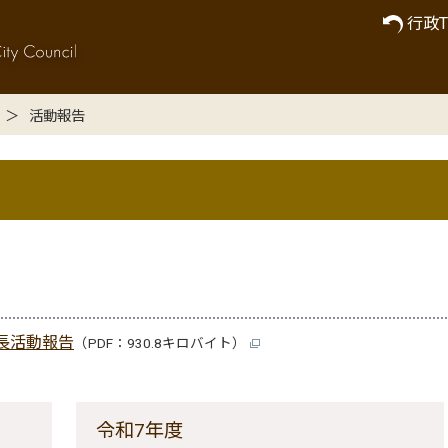
行政T
活動報告
議長活動報告
（PDF：930.8キロバイト）
令和7年度