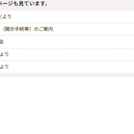
ページも見ています。
だより
度（開示手続等）のご案内
会
だより
だより