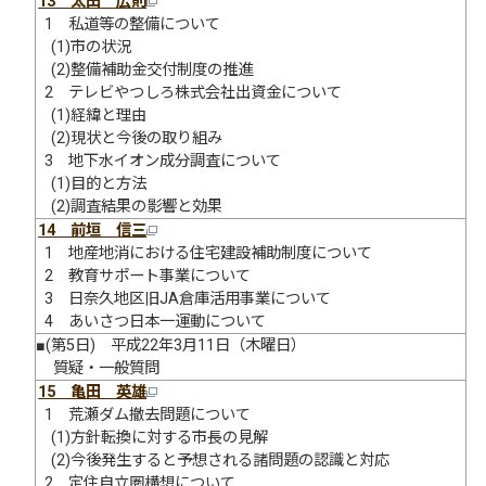
13 太田 広則
1 私道等の整備について
(1)市の状況
(2)整備補助金交付制度の推進
2 テレビやつしろ株式会社出資金について
(1)経緯と理由
(2)現状と今後の取り組み
3 地下水イオン成分調査について
(1)目的と方法
(2)調査結果の影響と効果
14 前垣 信三
1 地産地消における住宅建設補助制度について
2 教育サポート事業について
3 日奈久地区旧JA倉庫活用事業について
4 あいさつ日本一運動について
■(第5日) 平成22年3月11日（木曜日）
質疑・一般質問
15 亀田 英雄
1 荒瀬ダム撤去問題について
(1)方針転換に対する市長の見解
(2)今後発生すると予想される諸問題の認識と対応
2 定住自立圏構想について