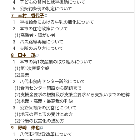
4 子どもの貧困と就学援助について
5 公契約条例の制定について
7 幸村 香代子
1 学校給食における牛乳の瓶化について
2 本市の住宅政策について
(1)高齢者・障がい者
3 バス路線再編について
4 支所のあり方について
8 田中 茂
1 本市の第1次産業の取り組みについて
(1)第1次産業全般
(2)農業
2 八代市食肉センター訴訟について
(1)食肉センター開設から閉鎖まで
(2)支援金要求の根拠及び支援金要求から支払いまでの経緯
(3)地裁・高裁・最高裁の判決
3 公立保育所の民営化について
(1)地元の声と市の受けとめ方
(2)今後の民営化の進め方
9 野﨑 伸也
1 八代市行財政改革について