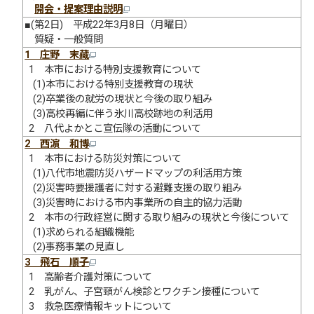
開会・提案理由説明
■(第2日) 平成22年3月8日（月曜日）
質疑・一般質問
1 庄野 末藏
1 本市における特別支援教育について
(1)本市における特別支援教育の現状
(2)卒業後の就労の現状と今後の取り組み
(3)高校再編に伴う氷川高校跡地の利活用
2 八代よかとこ宣伝隊の活動について
2 西濵 和博
1 本市における防災対策について
(1)八代市地震防災ハザードマップの利活用方策
(2)災害時要援護者に対する避難支援の取り組み
(3)災害時における市内事業所の自主的協力活動
2 本市の行政経営に関する取り組みの現状と今後について
(1)求められる組織機能
(2)事務事業の見直し
3 飛石 順子
1 高齢者介護対策について
2 乳がん、子宮頸がん検診とワクチン接種について
3 救急医療情報キットについて