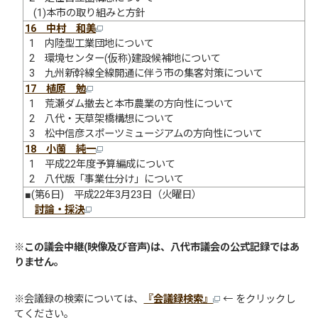
(1)本市の取り組みと方針
16 中村 和美
1 内陸型工業団地について
2 環境センター(仮称)建設候補地について
3 九州新幹線全線開通に伴う市の集客対策について
17 植原 勉
1 荒瀬ダム撤去と本市農業の方向性について
2 八代・天草架橋構想について
3 松中信彦スポーツミュージアムの方向性について
18 小薗 純一
1 平成22年度予算編成について
2 八代版「事業仕分け」について
■(第6日) 平成22年3月23日（火曜日）
討論・採決
※
この議会中継(映像及び音声)は、八代市議会の公式記録ではあ
りません。
※会議録の検索については、
『会議録検索』
← をクリックし
てください。