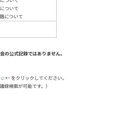
用について
題について
道路について
議会の公式記録ではありません。
』
← をクリックしてください。
会議録検索が可能です。）