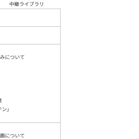
中継ライブラリ
組みについて
業
テン」
計画について