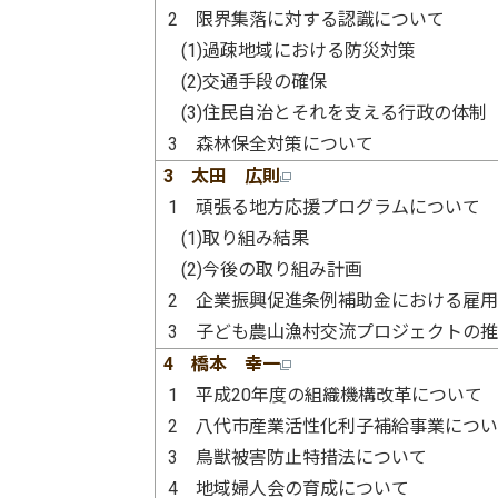
2 限界集落に対する認識について
(1)過疎地域における防災対策
(2)交通手段の確保
(3)住民自治とそれを支える行政の体制
3 森林保全対策について
3 太田 広則
1 頑張る地方応援プログラムについて
(1)取り組み結果
(2)今後の取り組み計画
2 企業振興促進条例補助金における雇
3 子ども農山漁村交流プロジェクトの
4 橋本 幸一
1 平成20年度の組織機構改革について
2 八代市産業活性化利子補給事業につ
3 鳥獣被害防止特措法について
4 地域婦人会の育成について