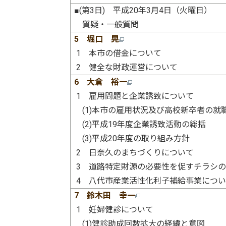
■(第3日) 平成20年3月4日（火曜日）
質疑・一般質問
5 堀口 晃
1 本市の借金について
2 健全な財政運営について
6 大倉 裕一
1 雇用問題と企業誘致について
(1)本市の雇用状況及び高校新卒者の就
(2)平成19年度企業誘致活動の総括
(3)平成20年度の取り組み方針
2 日奈久のまちづくりについて
3 道路特定財源の必要性を促すチラシ
4 八代市産業活性化利子補給事業につ
7 鈴木田 幸一
1 妊婦健診について
(1)健診助成回数拡大の経緯と意図