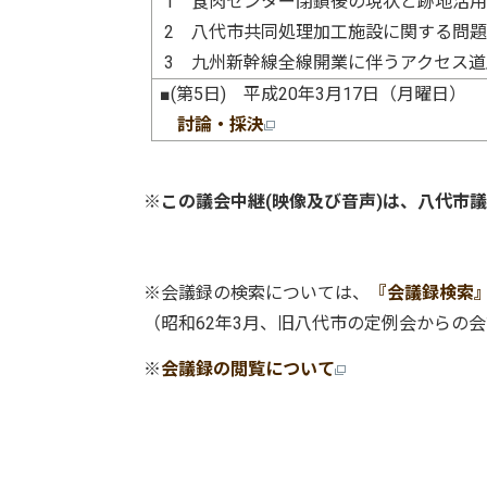
1 食肉センター閉鎖後の現状と跡地活
2 八代市共同処理加工施設に関する問
3 九州新幹線全線開業に伴うアクセス
■(第5日) 平成20年3月17日（月曜日）
討論・採決
※
この議会中継(映像及び音声)は、八代市
※会議録の検索については、
『会議録検索
（昭和62年3月、旧八代市の定例会からの
※
会議録の閲覧について