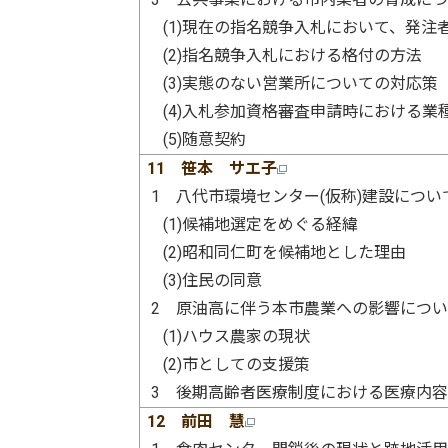
(1)現在の指名競争入札において、発注
(2)指名競争入札における格付の方法
(3)実態のない営業所についての対応策
(4)入札参加資格審査申請時における業
(5)随意契約
11 笹本 サエ子
1 八代市環境センター(仮称)建設につい
(1)候補地選定をめぐる経緯
(2)昭和同仁町を候補地とした理由
(3)住民の同意
2 原油高に伴う本市農業への影響につ
(1)ハウス農家の現状
(2)市としての支援策
3 後期高齢者医療制度における医療内
12 前田 慧