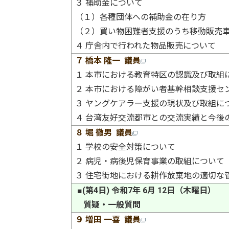
３ 補助金について
（１）各種団体への補助金の在り方
（２）買い物困難者支援のうち移動販売
４ 庁舎内で行われた物品販売について
７ 橋本 隆一 議員
１ 本市における教育特区の認識及び取組
２ 本市における障がい者基幹相談支援セ
３ ヤングケアラー支援の現状及び取組に
４ 台湾友好交流都市との交流実績と今後
８ 堀 徹男 議員
１ 学校の安全対策について
２ 病児・病後児保育事業の取組について
３ 住宅街地における耕作放棄地の適切な
■(第4日) 令和7年 6月 12日（木曜日）
質疑・一般質問
９ 増田 一喜 議員