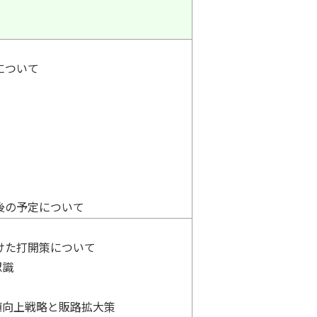
について
後の予定について
けた打開策について
認識
値向上戦略と販路拡大策