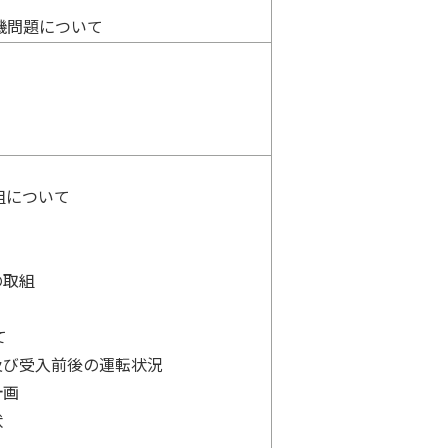
機問題について
組について
の取組
て
及び受入前後の運転状況
計画
状