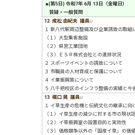
■(第5日) 令和7年 6月 13日（金曜日）
質疑・一般質問
12 成松 由紀夫 議員
１ 新八代駅周辺整備及び企業誘致の取組
（１）大型集客施設
（２）県営工業団地
（３）ＥＳＲ株式会社との進捗状況
２ スポーツイベントの誘致について
３ 市職員の人材育成と保護について
４ イ業振興策について
５ 八千把校区のインフラ整備の実績と今
13 堀口 晃 議員
１ イ草生産の危機と伝統文化の継承に向
（１）イ草生産の減少に対する市の現状
（２）イ草振興室の設置目的と実効性
（３）価格競争以外の「国産イ草」の価