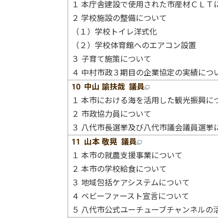
１ 本庁舎建設で使用された市産材ＣＬＴ
２ 学校施設の整備について
（１）学校トイレ洋式化
（２）学校体育館へのエアコン設置
３ 子育て施策について
４ 中村市政３期目の企業協定の実績につ
10 中山 諭扶哉 議員
１ 本市における海を活用した観光振興に
２ 市政協力員について
３ 八代市長選挙及び八代市議会議員選挙
11 山本 敬晃 議員
１ 本市の就農支援事業について
２ 本市の学校給食について
３ 地域包括ケアシステムについて
４ ベビーファースト宣言について
５ 八代市公式ユーチューブチャンネルの