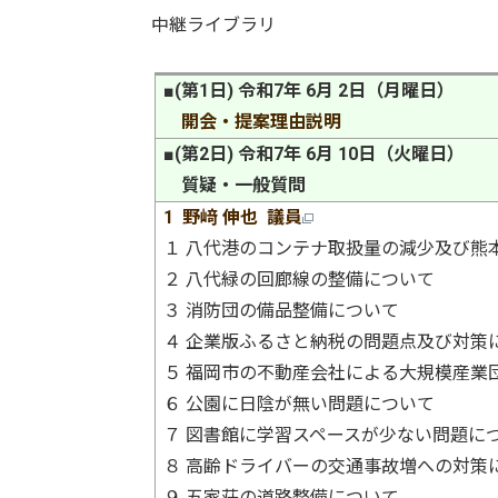
中継ライブラリ
■(第1日) 令和7年 6月 2日（月曜日）
開会・提案理由説明
■(第2日) 令和7年 6月 10日（火曜日）
質疑・一般質問
1 野﨑 伸也 議員
１ 八代港のコンテナ取扱量の減少及び熊
２ 八代緑の回廊線の整備について
３ 消防団の備品整備について
４ 企業版ふるさと納税の問題点及び対策
５ 福岡市の不動産会社による大規模産業
６ 公園に日陰が無い問題について
７ 図書館に学習スペースが少ない問題に
８ 高齢ドライバーの交通事故増への対策
９ 五家荘の道路整備について