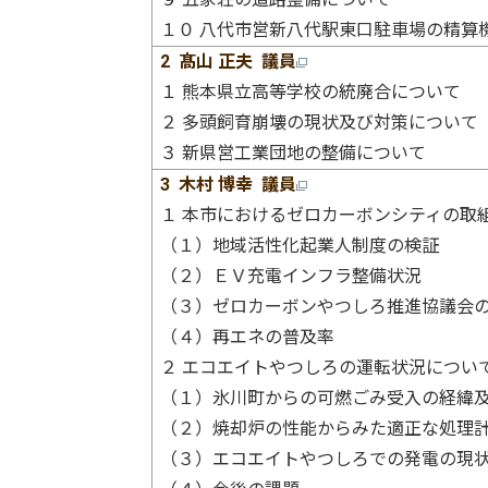
１０ 八代市営新八代駅東口駐車場の精算
2 髙山 正夫 議員
１ 熊本県立高等学校の統廃合について
２ 多頭飼育崩壊の現状及び対策について
３ 新県営工業団地の整備について
3 木村 博幸 議員
１ 本市におけるゼロカーボンシティの取
（１）地域活性化起業人制度の検証
（２）ＥＶ充電インフラ整備状況
（３）ゼロカーボンやつしろ推進協議会
（４）再エネの普及率
２ エコエイトやつしろの運転状況につい
（１）氷川町からの可燃ごみ受入の経緯
（２）焼却炉の性能からみた適正な処理
（３）エコエイトやつしろでの発電の現