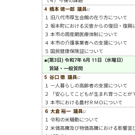
（４）今後の課題
4 橋本 徳一郎 議員
１ 旧八代市厚生会館の在り方について
２ 坂本町における災害からの復旧・復興
３ 本市の周産期医療体制について
４ 本市の介護事業者への支援について
５ 国民健康保険証について
■(第3日) 令和7年 6月 11日（水曜日）
質疑・一般質問
5 谷口 徹 議員
１ 一人暮らしの高齢者の支援について
２ 「安心してこどもが生まれ育つことが
３ 本市における農村ＲＭＯについて
６ 大倉 裕一 議員
１ 令和の米騒動について
２ 米価高騰及び物価高騰における影響並