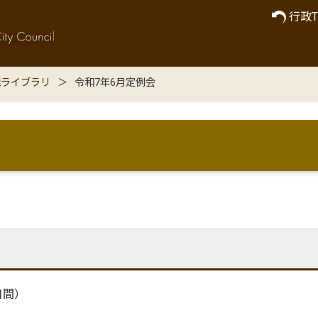
行政T
継ライブラリ
令和7年6月定例会
日間）