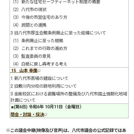
（1）新たな住宅セーフティーネット制度の概要
（2）八代市の現状
（3）今後の市営住宅のあり方
（4）民間との連携
3 旧八代市厚生会館条例廃止に至った経緯について
（1）条例廃止に至った根拠
（2）これまでの行政の進め方
（3）監査委員の意見
（4）白紙に戻し再考する考え
15
山本 幸廣
1 新八代市斎場の建設について
2 旧敷川内分校の跡地利用について
3 金剛校区における避難場所の整備及び八代市国土強靭化地域
計画について
■(第6日) 令和6年 10月11日（金曜日）
閉会・討論・採決
※
この議会中継(映像及び音声)は、八代市議会の公式記録ではあ