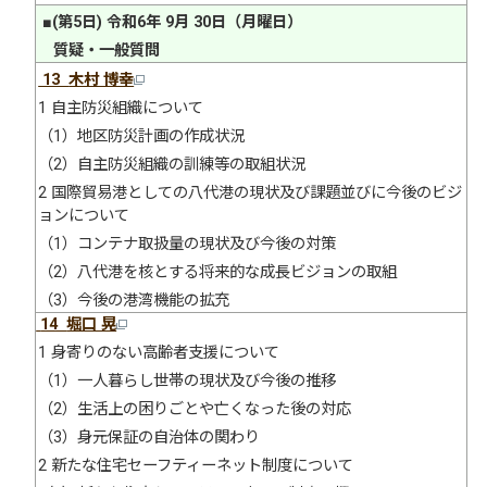
■(第5日) 令和6年 9月 30日（月曜日）
質疑・一般質問
13
木村 博幸
1 自主防災組織について
（1）地区防災計画の作成状況
（2）自主防災組織の訓練等の取組状況
2 国際貿易港としての八代港の現状及び課題並びに今後のビジ
ョンについて
（1）コンテナ取扱量の現状及び今後の対策
（2）八代港を核とする将来的な成長ビジョンの取組
（3）今後の港湾機能の拡充
14
堀口 晃
1 身寄りのない高齢者支援について
（1）一人暮らし世帯の現状及び今後の推移
（2）生活上の困りごとや亡くなった後の対応
（3）身元保証の自治体の関わり
2 新たな住宅セーフティーネット制度について