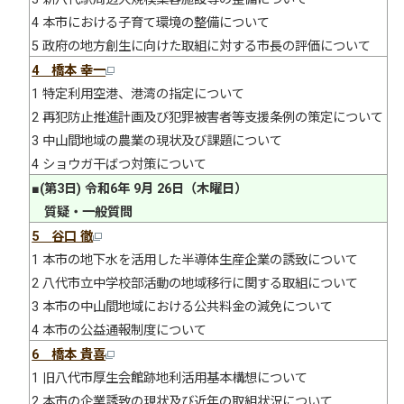
4 本市における子育て環境の整備について
5 政府の地方創生に向けた取組に対する市長の評価について
4
橋本 幸一
1 特定利用空港、港湾の指定について
2 再犯防止推進計画及び犯罪被害者等支援条例の策定について
3 中山間地域の農業の現状及び課題について
4 ショウガ干ばつ対策について
■(第3日) 令和6年 9月 26日（木曜日）
質疑・一般質問
5
谷口 徹
1 本市の地下水を活用した半導体生産企業の誘致について
2 八代市立中学校部活動の地域移行に関する取組について
3 本市の中山間地域における公共料金の減免について
4 本市の公益通報制度について
6
橋本 貴喜
1 旧八代市厚生会館跡地利活用基本構想について
2 本市の企業誘致の現状及び近年の取組状況について