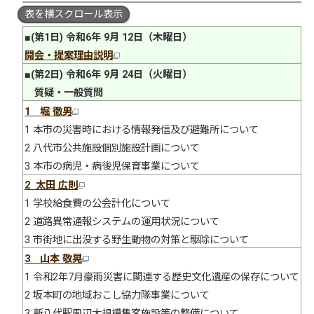
表を横スクロール表示
■(第1日) 令和6年 9月 12日（木曜日）
開会・提案理由説明
■(第2日) 令和6年 9月 24日（火曜日）
質疑・一般質問
1
堀 徹男
1 本市の災害時における情報発信及び避難所について
2 八代市公共施設個別施設計画について
3 本市の病児・病後児保育事業について
2
太田 広則
1 学校給食費の公会計化について
2 道路異常通報システムの運用状況について
3 市街地に出没する野生動物の対策と駆除について
3
山本 敬晃
1 令和2年7月豪雨災害に関連する歴史文化遺産の保存について
2 坂本町の地域おこし協力隊事業について
3 新八代駅周辺大規模集客施設等の整備について