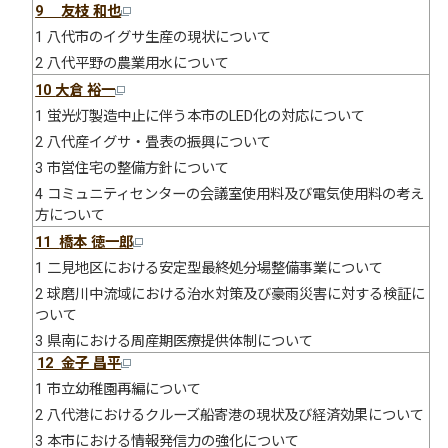
9
友枝 和也
1 八代市のイグサ生産の現状について
2 八代平野の農業用水について
10
大倉 裕一
1 蛍光灯製造中止に伴う本市のLED化の対応について
2 八代産イグサ・畳表の振興について
3 市営住宅の整備方針について
4 コミュニティセンターの会議室使用料及び電気使用料の考え
方について
11
橋本 徳一郎
1 二見地区における安定型最終処分場整備事業について
2 球磨川中流域における治水対策及び豪雨災害に対する検証に
ついて
3 県南における周産期医療提供体制について
12
金子 昌平
1 市立幼稚園再編について
2 八代港におけるクルーズ船寄港の現状及び経済効果について
3 本市における情報発信力の強化について