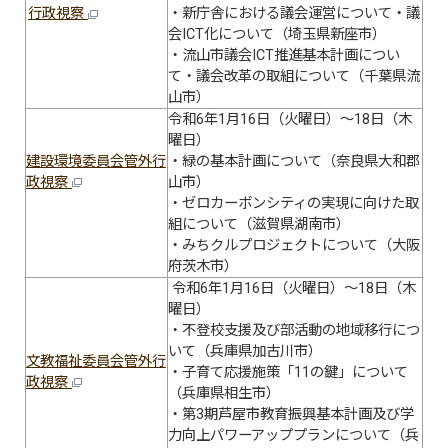
行政視察
・新庁舎における議会運営について・議
会ICT化について（埼玉県新座市）
・流山市議会ICT推進基本計画につい
て・議会改革の取組について（千葉県流
山市）
令和6年1月16日（火曜日）～18日（木
曜日）
建設環境委員会管外行
・緑の基本計画について（奈良県大和郡
政視察
山市）
・ゼロカーボンシティの実現に向けた取
組について（滋賀県湖南市）
・みちクルプロジェクトについて（大阪
府茨木市）
令和6年1月16日（火曜日）～18日（木
曜日）
・不登校支援及び部活動の地域移行につ
いて（兵庫県加古川市）
文教福祉委員会管外行
・子育て応援施策「11の鍵」について
政視察
（兵庫県相生市）
・第3期芦屋市教育振興基本計画及び学
力向上パワーアッププランについて（兵