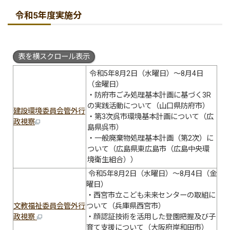
令和5年度実施分
表を横スクロール表示
令和5年8月2日（水曜日）～8月4日
（金曜日）
・防府市ごみ処理基本計画に基づく3R
の実践活動について（山口県防府市）
建設環境委員会管外行
・第3次呉市環境基本計画について（広
政視察
島県呉市）
・一般廃棄物処理基本計画（第2次）に
ついて（広島県東広島市（広島中央環
境衛生組合））
令和5年8月2日（水曜日）～8月4日（金
曜日）
・西宮市立こども未来センターの取組に
文教福祉委員会管外行
ついて（兵庫県西宮市）
政視察
・顔認証技術を活用した登園把握及び子
育て支援について（大阪府岸和田市）