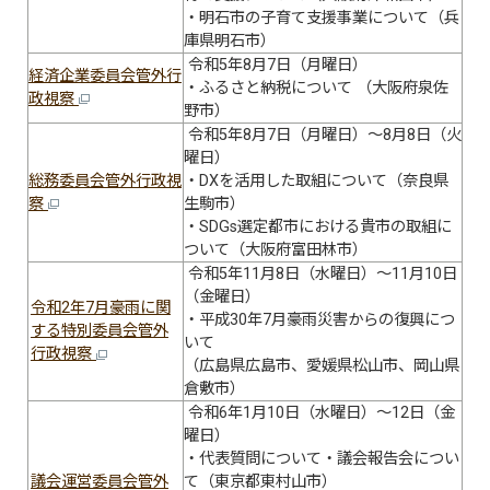
・明石市の子育て支援事業について（兵
庫県明石市）
令和5年8月7日（月曜日）
経済企業委員会管外行
・ふるさと納税について （大阪府泉佐
政視察
野市）
令和5年8月7日（月曜日）～8月8日（火
曜日）
総務委員会管外行政視
・DXを活用した取組について（奈良県
察
生駒市）
・SDGs選定都市における貴市の取組に
ついて（大阪府富田林市）
令和5年11月8日（水曜日）～11月10日
（金曜日）
令和2年7月豪雨に関
・平成30年7月豪雨災害からの復興につ
する特別委員会管外
いて
行政視察
（広島県広島市、愛媛県松山市、岡山県
倉敷市）
令和6年1月10日（水曜日）～12日（金
曜日）
・代表質問について・議会報告会につい
議会運営委員会管外
て（東京都東村山市）