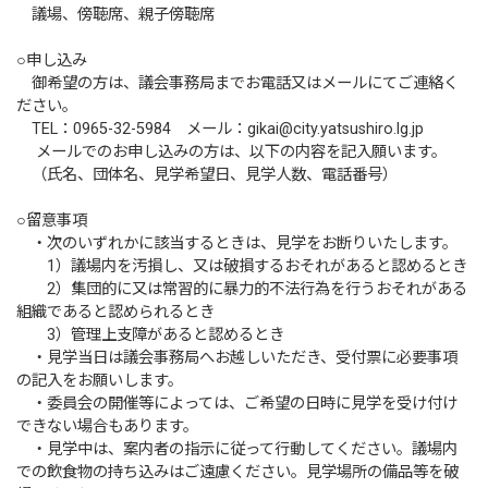
議場、傍聴席、親子傍聴席
○申し込み
御希望の方は、議会事務局までお電話又はメールにてご連絡く
ださい。
TEL：0965-32-5984 メール：gikai@city.yatsushiro.lg.jp
メールでのお申し込みの方は、以下の内容を記入願います。
（氏名、団体名、見学希望日、見学人数、電話番号）
○留意事項
・次のいずれかに該当するときは、見学をお断りいたします。
1）議場内を汚損し、又は破損するおそれがあると認めるとき
2）集団的に又は常習的に暴力的不法行為を行うおそれがある
組織であると認められるとき
3）管理上支障があると認めるとき
・見学当日は議会事務局へお越しいただき、受付票に必要事項
の記入をお願いします。
・委員会の開催等によっては、ご希望の日時に見学を受け付け
できない場合もあります。
・見学中は、案内者の指示に従って行動してください。議場内
での飲食物の持ち込みはご遠慮ください。見学場所の備品等を破