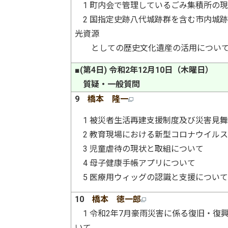
1 町内会で管理しているごみ集積所の
2 国指定史跡八代城跡群を含む市内城
光資源
としての歴史文化遺産の活用につい
■(第4日) 令和2年12月10日（木曜日）
質疑・一般質問
9
橋本 隆一
1 被災者生活再建支援制度及び災害見舞
2 教育現場における新型コロナウイル
3 児童虐待の現状と取組について
4 母子健康手帳アプリについて
5 医療用ウィッグの認識と支援につい
10
橋本 徳一郎
1 令和2年7月豪雨災害に係る復旧・復
いて