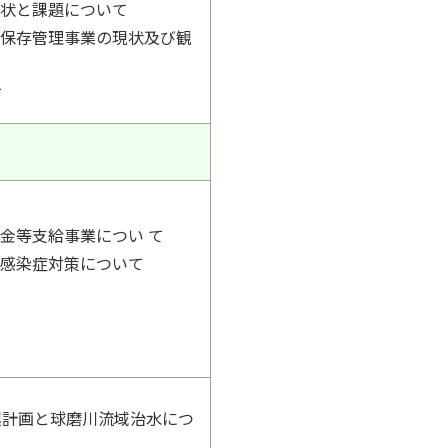
現状と課題について
跡保存管理事業の現状及び観
て
金等支給事業につい て
ス感染症対策について
て
興計画と球磨川流域治水につ