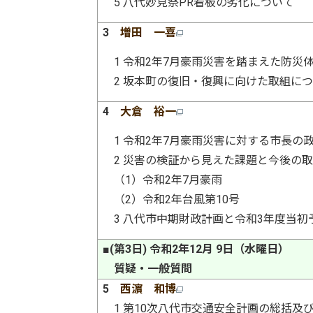
5 八代妙見祭PR看板の劣化について
3
増田 一喜
1 令和2年7月豪雨災害を踏まえた防災
2 坂本町の復旧・復興に向けた取組に
4
大倉 裕一
1 令和2年7月豪雨災害に対する市長の
2 災害の検証から見えた課題と今後の
（1）令和2年7月豪雨
（2）令和2年台風第10号
3 八代市中期財政計画と令和3年度当初
■(第3日) 令和2年12月 9日（水曜日）
質疑・一般質問
5
西濵 和博
1 第10次八代市交通安全計画の総括及