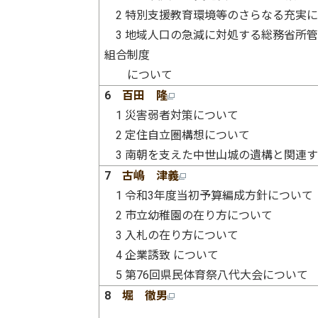
2 特別支援教育環境等のさらなる充実
3 地域人口の急減に対処する総務省所
組合制度
について
6
百田 隆
1 災害弱者対策について
2 定住自立圏構想について
3 南朝を支えた中世山城の遺構と関連
7
古嶋 津義
1 令和3年度当初予算編成方針について
2 市立幼稚園の在り方について
3 入札の在り方について
4 企業誘致 について
5 第76回県民体育祭八代大会について
8
堀 徹男