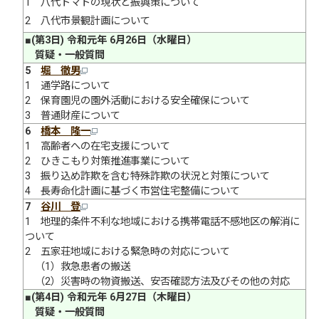
1 八代トマトの現状と振興策について
2 八代市景観計画について
■(第3日) 令和元年 6月26日（水曜日）
質疑・一般質問
5
堀 徹男
1 通学路について
2 保育園児の園外活動における安全確保について
3 普通財産について
6
橋本 隆一
1 高齢者への在宅支援について
2 ひきこもり対策推進事業について
3 振り込め詐欺を含む特殊詐欺の状況と対策について
4 長寿命化計画に基づく市営住宅整備について
7
谷川 登
1 地理的条件不利な地域における携帯電話不感地区の解消に
ついて
2 五家荘地域における緊急時の対応について
（1）救急患者の搬送
（2）災害時の物資搬送、安否確認方法及びその他の対応
■(第4日) 令和元年 6月27日（木曜日）
質疑・一般質問