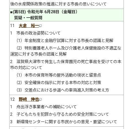
後の水産関係政策の推進に対する市長の思いについて
■(第5日) 令和元年 6月28日（金曜日）
質疑・一般質問
11
大倉 裕一
1 市長の政治姿勢について
（1）年金制度と金融庁試算に対する市長の認識と見解
（2）特別養護老人ホーム及び介護老人保健施設の不適正な
運営に対する市長の認識と見解
2 滋賀県大津市で発生した保育園児の死亡事故を受けての本
市の対応について
（1）本市の保育所等の屋外活動の現状と留意点
（2）安全確保の指示に対する本市の対応と対策
（3）交差点における歩道への車両進入対策の考え方
12
野﨑 伸也
1 舟出浮き事業者への補助について
2 子どもたちを犯罪から守るための安全対策について
3 新環境センターに関する市民からの意見・要望について