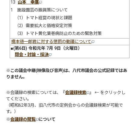
13
山本 幸廣
1 施設園芸の振興策について
（1）トマト経営の現状と課題
（2）需要拡大と価格安定対策
（3）トマト黄化葉巻病防止のための緊急対策
橋本徳一郎君に対する懲罰の動議について
■(第6日) 令和元年 7月 9日（火曜日）
閉会・討論・採決
※
この議会中継(映像及び音声)は、八代市議会の公式記録ではあ
りません。
※会議録の検索については、
『
会議録検索
』
← をクリックし
てください。
（昭和62年3月、旧八代市の定例会からの会議録検索が可能で
す。）
※
会議録の閲覧
について