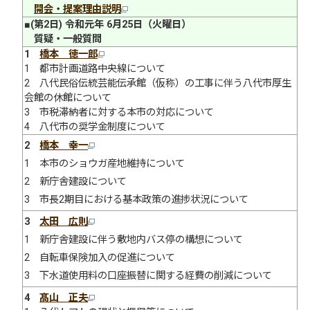
開会・提案理由説明
■(第2日) 令和元年 6月25日（火曜日）
質疑・一般質問
1
橋本 徳一郎
1 都市計画道路中央線について
2 八代民俗伝統芸能伝承館（仮称）の工事に伴う八代市厚生
会館の休館について
3 市税滞納者に対する本市の対応について
4 八代市の奨学金制度について
2
橋本 幸一
1 本市のショウガ産地維持について
2 新庁舎建設について
3 市長2期目における基本政策の進捗状況について
3
太田 広則
1 新庁舎建設に伴う敷地内バス停の構想について
2 自転車保険加入の促進について
3 下水道使用料の口座振替に関する経費の削減について
4
髙山 正夫