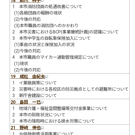
18 前川 祥子
1 本市消防団員の処遇改善について
(1)各級団員の報酬の現状
(2)今後の対応
(3)本市職員の消防団へのかかわり
2 本市災害におけるBCP(事業継続計画)の認識について
3 本市中学生の自転車保険加入について
(1)事故の状況と保険加入の状況
(2)今後の対応
4 本市職員のマイカー通勤管理規定について
(1)現状
(2)今後の対応
19 成松 由紀夫
1 イ業振興策について
2 災害時における各校区の防災拠点としての避難所について
3 新庁舎建設について
20 島田 一已
1 地域介護・福祉空間整備等交付金事業について
2 本市の財政状況について
3 本市の降雨時における排水対策について
21 野﨑 伸也
1 合併特例債活用事業について