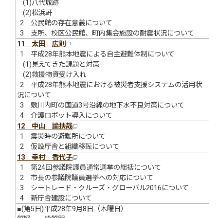
(1)八代城跡
(2)松浜軒
2 公民館の存在意義について
3 支所、校区公民館、町内集会施設の耐震状況について
11 太田 広則
1 平成28年熊本地震による自主避難体制について
(1)見えてきた課題と対策
(2)救援物資受け入れ
2 平成28年熊本地震における被災者支援システムの活用状
況について
3 敷川内町の国道3号沿線の地下水不良対策について
4 介護ロボット導入について
12 中山 諭扶哉
1 震災時の避難所について
2 仮設庁舎と組織移転について
13 幸村 香代子
1 第24回参議院議員通常選挙の総括について
2 市長の参議院議員選挙への対応について
3 シートレード・クルーズ・グローバル2016について
4 新庁舎建設について
■(第5日)平成28年9月8日（木曜日）