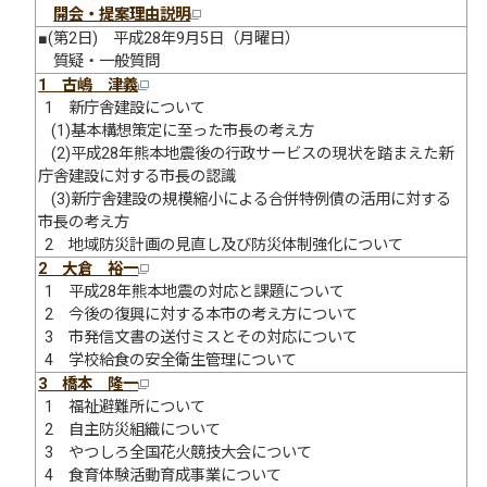
開会・提案理由説明
■(第2日) 平成28年9月5日（月曜日）
質疑・一般質問
1 古嶋 津義
1 新庁舎建設について
(1)基本構想策定に至った市長の考え方
(2)平成28年熊本地震後の行政サービスの現状を踏まえた新
庁舎建設に対する市長の認識
(3)新庁舎建設の規模縮小による合併特例債の活用に対する
市長の考え方
2 地域防災計画の見直し及び防災体制強化について
2 大倉 裕一
1 平成28年熊本地震の対応と課題について
2 今後の復興に対する本市の考え方について
3 市発信文書の送付ミスとその対応について
4 学校給食の安全衛生管理について
3 橋本 隆一
1 福祉避難所について
2 自主防災組織について
3 やつしろ全国花火競技大会について
4 食育体験活動育成事業について