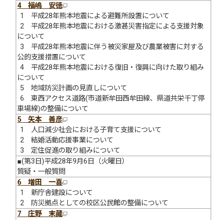
4 福嶋 安徳
1 平成28年熊本地震による避難所設置について
2 平成28年熊本地震における激甚災害指定による支援対象
について
3 平成28年熊本地震に伴う被災家屋及び農業被害に対する
公的支援措置について
4 平成28年熊本地震における復旧・復興に向けた取り組み
について
5 地域防災計画の見直しについて
6 東西アクセス道路(市道新牟田西牟田線、県道共栄千丁停
車場線)の整備について
5 矢本 善彦
1 人口減少社会における子育て支援について
2 結婚活動応援事業について
3 定住促進の取り組みについて
■(第3日)平成28年9月6日（火曜日）
質疑・一般質問
6 増田 一喜
1 新庁舎建設について
2 防災拠点としての校区公民館の整備について
7 庄野 末藏